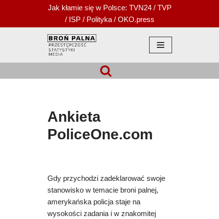
Jak kłamie się w Polsce:
TVN24
/
TVP
/
ISP
/
Polityka
/
OKO.press
Przejdź
do
treści
Ankieta
PoliceOne.com
Gdy przychodzi zadeklarować swoje
stanowisko w temacie broni palnej,
amerykańska policja staje na
wysokości zadania i w znakomitej