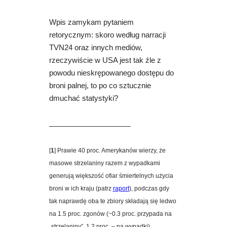
Wpis zamykam pytaniem
retorycznym: skoro według narracji
TVN24 oraz innych mediów,
rzeczywiście w USA jest tak źle z
powodu nieskrępowanego dostępu do
broni palnej, to po co sztucznie
dmuchać statystyki?
____________________
[
1
] P
rawie 40 proc. Amerykanów wierzy, że
masowe strzelaniny razem z wypadkami
generują większość ofiar śmiertelnych użycia
broni w ich kraju (patrz
raport
), podczas gdy
tak naprawdę oba te zbiory składają się ledwo
na 1.5 proc. zgonów (~0.3 proc. przypada na
„strzelaniny”, 1.2 proc. – na wypadki).