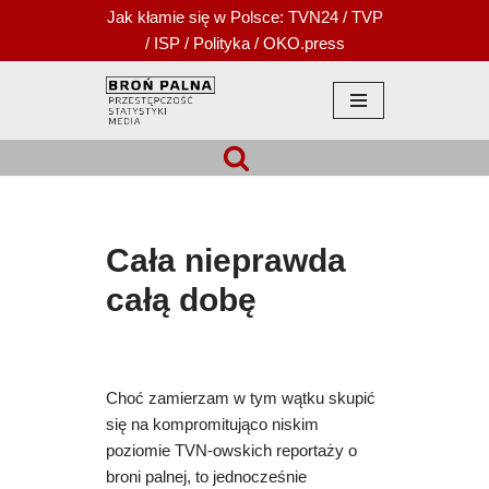
Jak kłamie się w Polsce:
TVN24
/
TVP
/
ISP
/
Polityka
/
OKO.press
Przejdź
do
treści
Cała nieprawda
całą dobę
Choć zamierzam w tym wątku skupić
się na kompromitująco niskim
poziomie TVN-owskich reportaży o
broni palnej, to jednocześnie