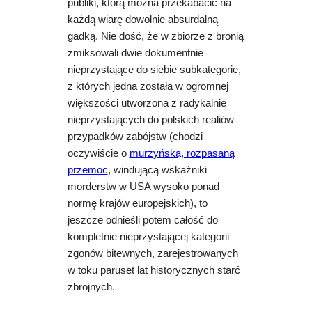
publiki, którą można przekabacić na
każdą wiarę dowolnie absurdalną
gadką. Nie dość, że w zbiorze z bronią
zmiksowali
dwie dokumentnie
nieprzystające do siebie subkategorie,
z których jedna została w ogromnej
większości utworzona z radykalnie
nieprzystających do polskich realiów
przypadków zabójstw (chodzi
oczywiście o
murzyńską, rozpasaną
przemoc
, windującą wskaźniki
morderstw w USA wysoko ponad
normę krajów europejskich), to
jeszcze odnieśli potem całość do
kompletnie nieprzystającej kategorii
zgonów bitewnych, zarejestrowanych
w toku paruset lat historycznych starć
zbrojnych.