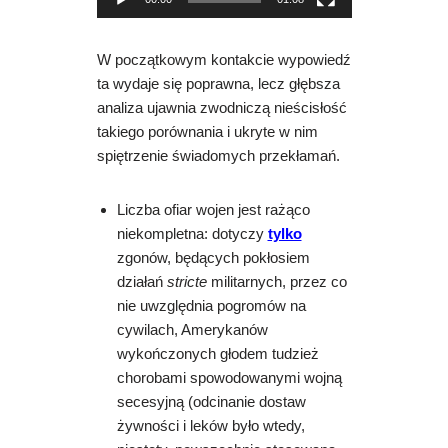
r
z
a
W początkowym kontakcie wypowiedź
c
ta wydaje się poprawna, lecz głębsza
z
analiza ujawnia zwodniczą nieścisłość
v
takiego porównania i ukryte w nim
i
spiętrzenie świadomych przekłamań.
d
e
Liczba ofiar wojen jest rażąco
o
niekompletna: dotyczy
tylko
zgonów, będących pokłosiem
działań
stricte
militarnych, przez co
nie uwzględnia pogromów na
cywilach, Amerykanów
wykończonych głodem tudzież
chorobami spowodowanymi wojną
secesyjną (odcinanie dostaw
żywności i leków było wtedy,