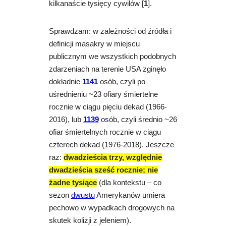
kilkanaście tysięcy cywilów [
1
].
Sprawdzam:
w zależności od źródła i
definicji masakry w miejscu
publicznym we wszystkich podobnych
zdarzeniach na terenie USA zginęło
dokładnie
1141
osób, czyli po
uśrednieniu ~23 ofiary śmiertelne
rocznie w ciągu pięciu dekad (1966-
2016), lub
1139
osób, czyli średnio ~26
ofiar śmiertelnych rocznie w ciągu
czterech dekad (1976-2018).
Jeszcze
raz:
dwadzieścia trzy, względnie
dwadzieścia sześć rocznie
; n
ie
żadne tysiące
(dla kontekstu – co
sezon
dwustu
Amerykanów umiera
pechowo w wypadkach drogowych na
skutek kolizji z jeleniem).