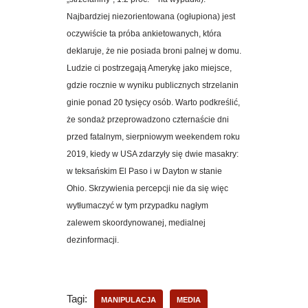
Najbardziej niezorientowana (ogłupiona) jest
oczywiście ta próba ankietowanych, która
deklaruje, że nie posiada broni palnej w domu.
Ludzie ci postrzegają Amerykę jako miejsce,
gdzie rocznie w wyniku publicznych strzelanin
ginie ponad 20 tysięcy osób. Warto podkreślić,
że sondaż przeprowadzono czternaście dni
przed fatalnym, sierpniowym weekendem roku
2019, kiedy w USA zdarzyły się dwie masakry:
w teksańskim El Paso i w Dayton w stanie
Ohio. Skrzywienia percepcji nie da się więc
wytłumaczyć w tym przypadku nagłym
zalewem skoordynowanej, medialnej
dezinformacji.
Tagi:
MANIPULACJA
MEDIA