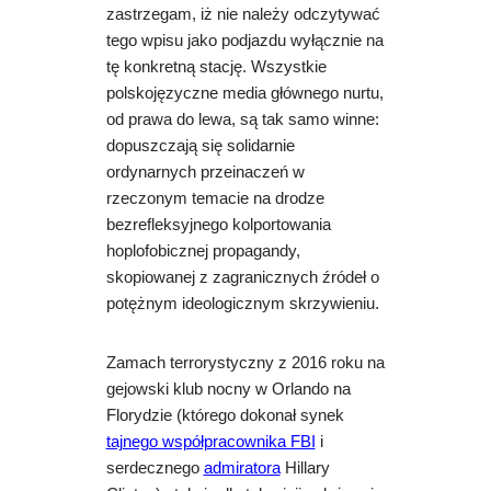
zastrzegam, iż nie należy odczytywać
tego wpisu jako podjazdu wyłącznie na
tę konkretną stację. Wszystkie
polskojęzyczne media głównego nurtu,
od prawa do lewa, są tak samo winne:
dopuszczają się solidarnie
ordynarnych przeinaczeń w
rzeczonym temacie na drodze
bezrefleksyjnego kolportowania
hoplofobicznej propagandy,
skopiowanej z zagranicznych źródeł o
potężnym ideologicznym skrzywieniu.
Zamach terrorystyczny z 2016 roku na
gejowski klub nocny w Orlando na
Florydzie (którego dokonał synek
tajnego współpracownika FBI
i
serdecznego
admiratora
Hillary