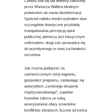
Clinton) stał się dla telewizji założonej
przez Mariusza Waltera idealnym
pretekstem do siania dezinformacji.
Spośród natłoku bredni wybrałem dwa
szczególnie drastyczne przykłady
manipulowania percepcją opinii
publicznej: pierwszy jest klasycznym
sofizmatem, drugi zaś sprowadza się
do prymitywnego w swej zuchwałości
oszustwa.
Jak można podejrzeć na
zamieszczonym niżej nagraniu,
gospodarz programu, zasłaniając się
autorytetem „cenionego eksperta
międzynarodowego”, zupełnie
frywolnie
zderza ze sobą
amerykańskie ofiary śmiertelne
konfliktów zbrojnych, liczone od końca