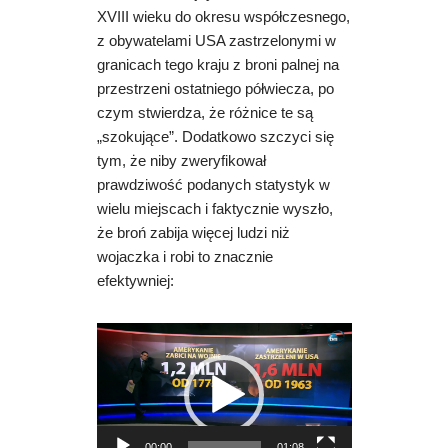
XVIII wieku do okresu współczesnego,
z obywatelami USA zastrzelonymi w
granicach tego kraju z broni palnej na
przestrzeni ostatniego półwiecza, po
czym stwierdza, że różnice te są
„szokujące”. Dodatkowo szczyci się
tym, że niby zweryfikował
prawdziwość podanych statystyk w
wielu miejscach i faktycznie wyszło,
że broń zabija więcej ludzi niż
wojaczka i robi to znacznie
efektywniej:
O
d
t
w
a
00:00
01:08