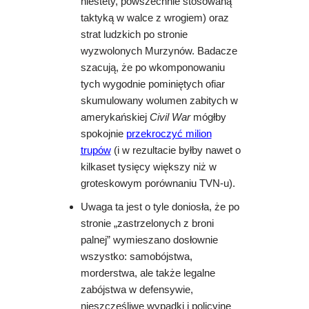
niestety, powszechnie stosowaną
taktyką w walce z wrogiem) oraz
strat ludzkich po stronie
wyzwolonych Murzynów. Badacze
szacują, że po wkomponowaniu
tych wygodnie pominiętych ofiar
skumulowany wolumen zabitych w
amerykańskiej
Civil War
mógłby
spokojnie
przekroczyć milion
trupów
(i w rezultacie byłby nawet o
kilkaset tysięcy większy niż w
groteskowym porównaniu TVN-u).
Uwaga ta jest o tyle doniosła, że po
stronie „zastrzelonych z broni
palnej” wymieszano dosłownie
wszystko: samobójstwa,
morderstwa, ale także legalne
zabójstwa w defensywie,
nieszczęśliwe wypadki i policyjne