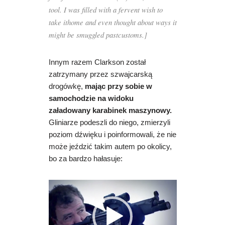
tool. I was filled with a fervent wish to
take ithome and even thought about ways it
might be smuggled pastcustoms.]
Innym razem Clarkson został
zatrzymany przez szwajcarską
drogówkę,
mając przy sobie w
samochodzie na widoku
załadowany karabinek maszynowy.
Gliniarze podeszli do niego, zmierzyli
poziom dźwięku i poinformowali, że nie
może jeździć takim autem po okolicy,
bo za bardzo hałasuje:
O
d
t
w