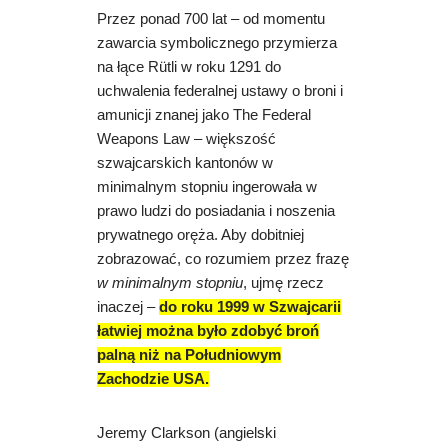
Przez ponad 700 lat – od momentu
zawarcia symbolicznego przymierza
na łące Rütli w roku 1291 do
uchwalenia federalnej ustawy o broni i
amunicji znanej jako The Federal
Weapons Law – większość
szwajcarskich kantonów w
minimalnym stopniu ingerowała w
prawo ludzi do posiadania i noszenia
prywatnego oręża. Aby dobitniej
zobrazować, co rozumiem przez frazę
w minimalnym stopniu
, ujmę rzecz
inaczej –
do roku 1999
w Szwajcarii
łatwiej można było zdobyć broń
palną niż na Południowym
Zachodzie USA.
Jeremy Clarkson (angielski