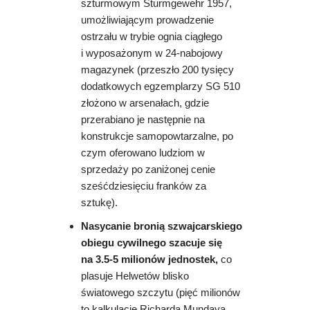
szturmowym Sturmgewehr 1957,
umożliwiającym prowadzenie
ostrzału w trybie ognia ciągłego
i wyposażonym w 24-nabojowy
magazynek (przeszło 200 tysięcy
dodatkowych egzemplarzy SG 510
złożono w arsenałach, gdzie
przerabiano je następnie na
konstrukcje samopowtarzalne, po
czym oferowano ludziom w
sprzedaży po zaniżonej cenie
sześćdziesięciu franków za
sztukę).
Nasycanie
bronią szwajcarskiego
obiegu cywilnego szacuje się
na 3.5-5 milionów jednostek,
co
plasuje Helwetów blisko
światowego szczytu (pięć milionów
to kalkulacje Richarda Mundaya,