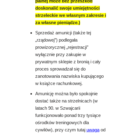
palnej może bez przeszkód
doskonalić swoje umiejętności
strzeleckie we własnym zakresie i
za własne pieniądze.)
Sprzedaż amunicji (także tej
„rządowej”) podlegała
prowizorycznej „rejestracji”
wyłącznie przy zakupie w
prywatnym sklepie z bronią i cały
proces sprowadzał się do
zanotowania nazwiska kupującego
w książce rachunkowej.
Amunicję można było spokojnie
dostać także na strzelnicach (w
latach 90. w Szwajcarii
funkcjonowało ponad trzy tysiące
ośrodków treningowych dla
cywilów), przy czym tutaj
uwaga
od