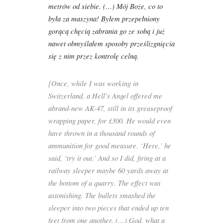
metrów od siebie. (…) Mój Boże, co to
była za maszyna! Byłem przepełniony
gorącą chęcią zabrania go ze sobą i już
nawet obmyślałem sposoby prześlizgnięcia
się z nim przez kontrolę celną.
[Once, while I was working in
Switzerland, a Hell’s Angel offered me
abrand-new AK-47, still in its greaseproof
wrapping paper, for £300. He would even
have thrown in a thousand rounds of
ammunition for good measure. ‘Here,’ he
said, ‘try it out.’ And so I did, firing at a
railway sleeper maybe 60 yards away at
the bottom of a quarry. The effect was
astonishing. The bullets smashed the
sleeper into two pieces that ended up ten
feet from one another. (…) God, what a