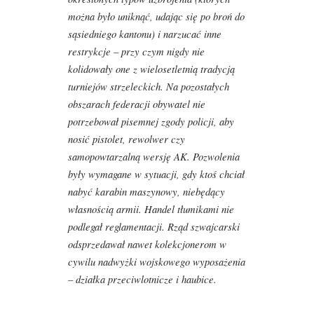
można było uniknąć, udając się po broń do
sąsiedniego kantonu) i narzucać inne
restrykcje – przy czym nigdy nie
kolidowały one z wielosetletnią tradycją
turniejów strzeleckich. Na pozostałych
obszarach federacji obywatel nie
potrzebował pisemnej zgody policji, aby
nosić pistolet, rewolwer czy
samopowtarzalną wersję AK. Pozwolenia
były wymagane w sytuacji, gdy ktoś chciał
nabyć karabin maszynowy, niebędący
własnością armii. Handel tłumikami nie
podlegał reglamentacji. Rząd szwajcarski
odsprzedawał nawet kolekcjonerom w
cywilu nadwyżki wojskowego wyposażenia
– działka przeciwlotnicze i haubice.