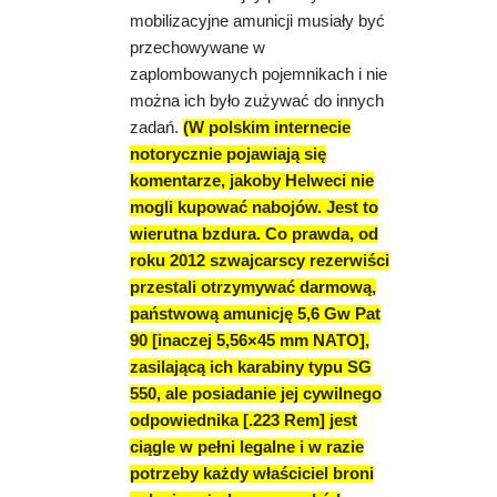
mobilizacyjne amunicji musiały być
przechowywane w
zaplombowanych pojemnikach i nie
można ich było zużywać do innych
zadań.
(W polskim internecie
notorycznie pojawiają się
komentarze, jakoby Helweci nie
mogli kupować nabojów. Jest to
wierutna bzdura. Co prawda, od
roku 2012 szwajcarscy rezerwiści
przestali otrzymywać darmową,
państwową amunicję 5,6 Gw Pat
90 [inaczej 5,56×45 mm NATO],
zasilającą ich karabiny typu SG
550, ale posiadanie jej cywilnego
odpowiednika [.223 Rem] jest
ciągle w pełni legalne i w razie
potrzeby każdy właściciel broni