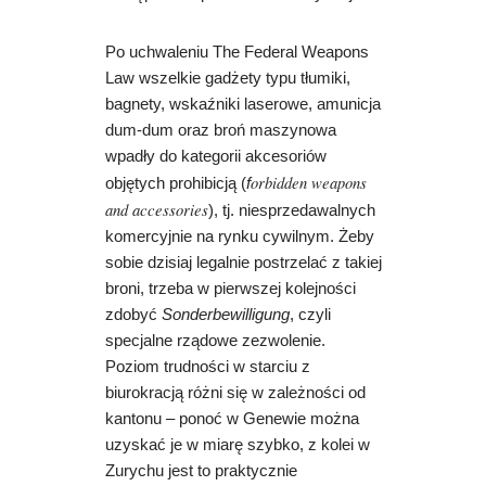
Po uchwaleniu The Federal Weapons
Law wszelkie gadżety typu tłumiki,
bagnety, wskaźniki laserowe, amunicja
dum-dum oraz broń maszynowa
wpadły do kategorii akcesoriów
orbidden weapons
objętych prohibicją (
f
and accessories
), tj. niesprzedawalnych
komercyjnie na rynku cywilnym. Żeby
sobie dzisiaj legalnie postrzelać z takiej
broni, trzeba w pierwszej kolejności
zdobyć
Sonderbewilligung
, czyli
specjalne rządowe zezwolenie.
Poziom trudności w starciu z
biurokracją różni się w zależności od
kantonu – ponoć w Genewie można
uzyskać je w miarę szybko, z kolei w
Zurychu jest to praktycznie