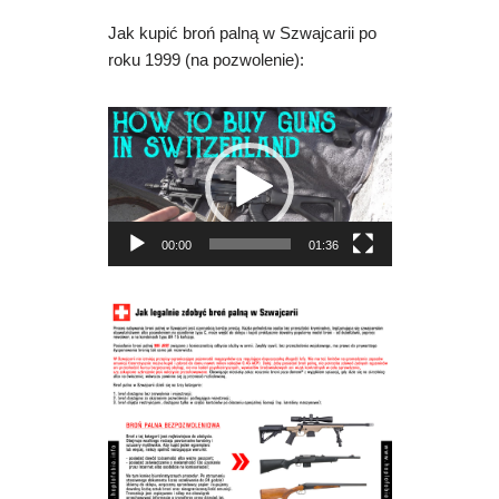
Jak kupić broń palną w Szwajcarii po
roku 1999 (na pozwolenie):
O
d
t
w
a
00:00
01:36
r
z
a
c
z
v
i
d
e
o