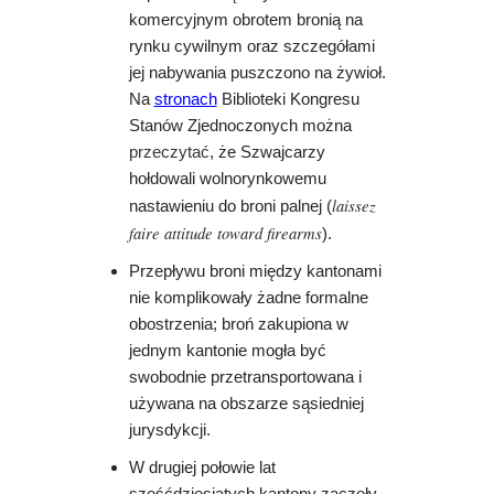
komercyjnym obrotem bronią na
rynku cywilnym oraz szczegółami
jej nabywania puszczono na żywioł.
Na
stronach
Biblioteki Kongresu
Stanów Zjednoczonych można
przeczytać
, że Szwajcarzy
hołdowali wolnorynkowemu
laissez
nastawieniu do broni palnej (
faire attitude toward firearms
).
Przepływu broni między kantonami
nie komplikowały żadne formalne
obostrzenia; broń zakupiona w
jednym kantonie mogła być
swobodnie przetransportowana i
używana na obszarze sąsiedniej
jurysdykcji.
W drugiej połowie lat