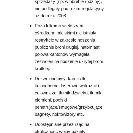
sprzedaży (np. w obrębie rodziny),
nie podlegały pod reżim regulacyjny
aż do roku 2008.
Poza kilkoma większymi
ośrodkami miejskimi nie istniały
restrykcje w zakresie noszenia
publicznie broni długiej, natomiast
połowa kantonów wymagała
zezwoleń na noszenie ukrytej broni
krótkiej.
Dozwolone były: kamizelki
kuloodporne, laserowe wskaźniki
celownicze, tłumik dźwięku, tłumiki
płomieni, pociski
penetrujące/smugowe/grzybkujące,
bagnety, noktowizory etc.
Udostępniane przez rząd na
okoliczność wojny pakiety