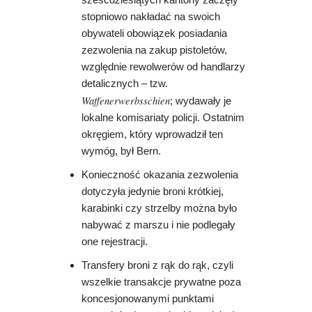
sześćdziesiątych kantony zaczęły
stopniowo nakładać na swoich
obywateli obowiązek posiadania
zezwolenia na zakup pistoletów,
względnie rewolwerów od handlarzy
detalicznych – tzw.
Waffenerwerbsschien
; wydawały je
lokalne komisariaty policji. Ostatnim
okręgiem, który wprowadził ten
wymóg, był Bern.
Konieczność okazania zezwolenia
dotyczyła jedynie broni krótkiej,
karabinki czy strzelby można było
nabywać z marszu i nie podlegały
one rejestracji.
Transfery broni z rąk do rąk, czyli
wszelkie transakcje prywatne poza
koncesjonowanymi punktami