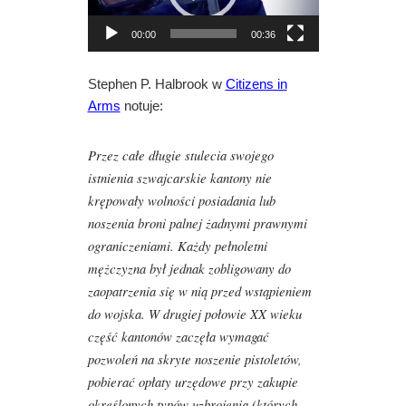
a
r
00:00
00:36
z
a
Stephen P. Halbrook w
Citizens in
c
Arms
notuje:
z
v
Przez całe długie stulecia swojego
i
istnienia szwajcarskie kantony nie
d
krępowały wolności posiadania lub
e
noszenia broni palnej żadnymi prawnymi
o
ograniczeniami. Każdy pełnoletni
mężczyzna był jednak zobligowany do
zaopatrzenia się w nią przed wstąpieniem
do wojska. W drugiej połowie XX wieku
część kantonów zaczęła wymagać
pozwoleń na skryte noszenie pistoletów,
pobierać opłaty urzędowe przy zakupie
określonych typów uzbrojenia (których