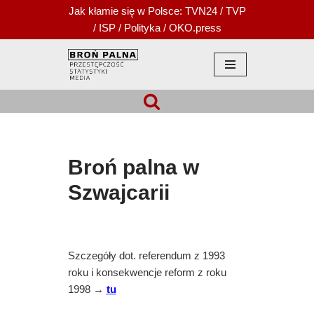
Jak kłamie się w Polsce:
TVN24
/
TVP
/
ISP
/
Polityka
/
OKO.press
Przejdź
do
treści
Broń palna w
Szwajcarii
Szczegóły dot. referendum z 1993
roku i konsekwencje reform z roku
1998 →
tu