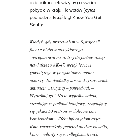
dziennikarz telewizyjny) o swoim
pobycie w kraju Helwetów (cytat
pochodzi z książki „I Know You Got
Soul”):
Kiedyś, gdy pracowałem w Szwajcarii,
facet z klubu motocyklowego
zaproponował mi za trzysta funtów zakup
nowiutkiego AK-47, wciąż jeszcze
zawiniętego w pergaminowy papier
pakowy. Na dokładkę dorzucił tysiąc sztuk
amunicji. „Trzymaj – powiedział. –
Wypróbuj go.” No to wypróbowałem,
strzelając w podkład kolejowy, znajdujący
się jakieś 50 metrów w dole, na dnie
kamieniołomu. Efekt był oszałamiający.
Kule roztrzaskały podkład na dwa kawałki,
które znalazły się w odległości trzech