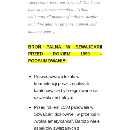
suppressors were unrestricted. The Swiss
federal government sold to civilian
collectors all manner of military surplus,
including antiaircraft guns, cannon, and
machine guns.]
BROŃ PALNA W SZWAJCARII
PRZED ROKIEM 1999 –
PODSUMOWANIE
:
Prawodawstwo leżało w
kompetencji poszczególnych
kantonów, nie było regulowane na
szczeblu centralnym.
Przed rokiem 1999 panowała w
Szwajcarii dosłownie i w przenośni
„wolna amerykanka”. Bardzo wiele
aspektów związanych z