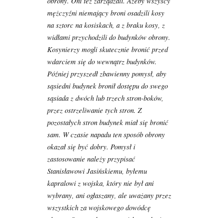
obrony. Oni też zarządzali. Ażeby wszyscy
mężczyźni niemający broni osadzili kosy
na sztorc na kosiskach, a z braku kosy, z
widłami przychodzili do budynków obrony.
Kosynierzy mogli skutecznie bronić przed
wdarciem się do wewnątrz budynków.
Później przyszedł zbawienny pomysł, aby
sąsiedni budynek bronił dostępu do swego
sąsiada z dwóch lub trzech stron-boków,
przez ostrzeliwanie tych stron. Z
pozostałych stron budynek miał się bronić
sam. W czasie napadu ten sposób obrony
okazał się być dobry. Pomysł i
zastosowanie należy przypisać
Stanisławowi Jasińskiemu, byłemu
kapralowi z wojska, który nie był ani
wybrany, ani ogłaszany, ale uważany przez
wszystkich za wojskowego dowódcę