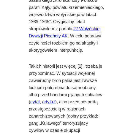
Jasińskiego „Kronika: losy Polaków
parafii Kąty, powiatu krzemienieckiego,
województwa wołyńskiego w latach
1939-1945”. Oryginalny tekst
skopiowałem z portalu
27 Wołyńskiej
Dywizji Piechoty AK
. W celu poprawy
czytelności rozbiłem go na akapity i
skorygowałem interpunkcję.
Takich historii jest więcej [
1
] i trzeba je
przypominać. W sytuacji wojennej
zawieruchy broń palna jest zawsze
ludziom potrzebna do samoobrony
albo przed bandami pijanych sołdatów
(
cytat
,
artykuł
),
albo przed pospolitą
przestępczością w regionach
zanarchizowanych (dobry przykład:
gang „Kulawego” terroryzujący
cywilów w czasie okupacji