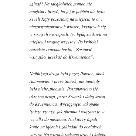
zginąć? Na jakąkolwiek pomoc nie
mogliśmy liczyć, bo jej w pobliżu nie było.
Jeżeli Kąty pozostaną na miejscu, to ci z
niezorganizowanych wiosek, kryjących się
w różnych wertepach, też będą siedzieli na
miejscu i wyginą wszyscy. Po krótkiej
naradzie rzucono hasło: „Zostawić
wszystko, uciekać do Krzemieńca”.
Najbliższa droga była przez Iłowicę, obok
Antonowiec i przez Stożek, ale tamtędy
było niebezpiecznie. Postanowiono iść
okrężną drogą, przez Szumsk i dalej szosą
do Krzemieńca. Wyciągnięto zakopane
lżejsze rzeczy, jak ubrania i wiązano je w
węzełki do niesienia. Niektórzy łapali
konie na łąkach i zakładali do ocalałych
wozów. Na wozach sadzano dzieci i kaleki.