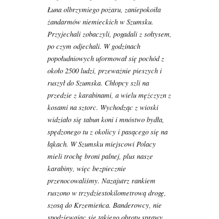
Łuna olbrzymiego pożaru, zaniepokoiła
żandarmów niemieckich w Szumsku.
Przyjechali zobaczyli, pogadali z sołtysem,
po czym odjechali. W godzinach
popołudniowych uformował się pochód z
około 2500 ludzi, przeważnie pieszych i
ruszył do Szumska. Chłopcy szli na
przedzie z karabinami, a wielu mężczyzn z
kosami na sztorc. Wychodząc z wioski
widziało się tabun koni i mnóstwo bydła,
spędzonego tu z okolicy i pasącego się na
łąkach. W Szumsku miejscowi Polacy
mieli trochę broni palnej, plus nasze
karabiny, więc bezpiecznie
przenocowaliśmy. Nazajutrz rankiem
ruszono w trzydziestokilometrową drogę,
szosą do Krzemieńca. Banderowcy, nie
spodziewając się takiego obrotu sprawy,