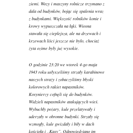
ziemi. Wozy i maszyny rolnicze trzymano z
dala od budynków, bojąc się spalenia wraz
z budynkami. Większość rolników konie i
krowy wypuszczała na łąki. Wiosna
stawała się cieplejsza, ale na drzewach i
krzewach liści jeszcze nie było, chociaż
żyta ozime były już wysokie.
O godzinie 23:20 we wtorek 4-go maja
1943 roku usłyszeliśmy strzały karabinowe
naszych straży i zobaczyliśmy błyski
kolorowych rakiet napastników.
Kosynierzy cofnęli się do budynków.
Widzieli napastników atakujących wieś.
Wybuchły pożary, kule przelatywały i
uderzały w obronne budynki. Strzały się
wzmogły, kule gwizdały i biły w dach
kościoła i „Kasy”. Odpowiedziano im