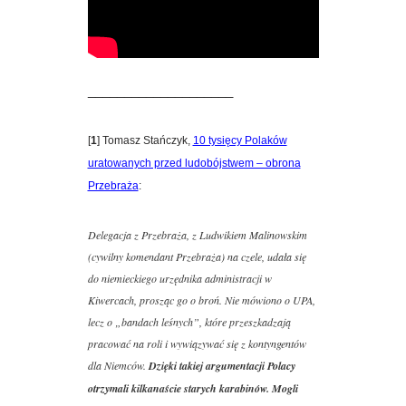
____________________
[
1
] Tomasz Stańczyk,
10 tysięcy Polaków
uratowanych przed ludobójstwem – obrona
Przebraża
:
Delegacja z Przebraża, z Ludwikiem Malinowskim
(cywilny komendant Przebraża) na czele, udała się
do niemieckiego urzędnika administracji w
Kiwercach, prosząc go o broń. Nie mówiono o UPA,
lecz o „bandach leśnych”, które przeszkadzają
pracować na roli i wywiązywać się z kontyngentów
dla Niemców.
Dzięki takiej argumentacji Polacy
otrzymali kilkanaście starych karabinów. Mogli