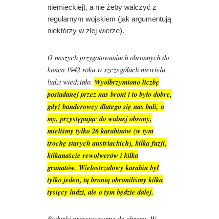
niemieckiej), a nie żeby walczyć z
regularnym wojskiem (jak argumentują
niektórzy w złej wierze).
O naszych przygotowaniach obronnych do
końca 1942 roku w szczegółach niewielu
ludzi wiedziało.
Wyolbrzymiono liczbę
posiadanej przez nas broni i to było dobre,
gdyż banderowcy dlatego się nas bali, a
my, przystępując do walnej obrony,
mieliśmy tylko 26 karabinów (w tym
trochę starych austriackich), kilka fuzji,
kilkanaście rewolwerów i kilka
granatów. Wielostrzałowy karabin był
tylko jeden, tą bronią obroniliśmy kilka
tysięcy ludzi, ale o tym będzie dalej.
Budynki przystosowano do obrony. W