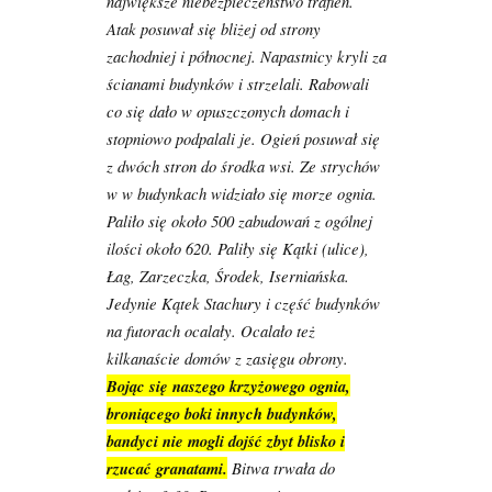
największe niebezpieczeństwo trafień.
Atak posuwał się bliżej od strony
zachodniej i północnej. Napastnicy kryli za
ścianami budynków i strzelali. Rabowali
co się dało w opuszczonych domach i
stopniowo podpalali je. Ogień posuwał się
z dwóch stron do środka wsi. Ze strychów
w w budynkach widziało się morze ognia.
Paliło się około 500 zabudowań z ogólnej
ilości około 620. Paliły się Kątki (ulice),
Łag, Zarzeczka, Środek, Iserniańska.
Jedynie Kątek Stachury i część budynków
na futorach ocalały. Ocalało też
kilkanaście domów z zasięgu obrony.
Bojąc się naszego krzyżowego ognia,
broniącego boki innych budynków,
bandyci nie mogli dojść zbyt blisko i
rzucać granatami.
Bitwa trwała do