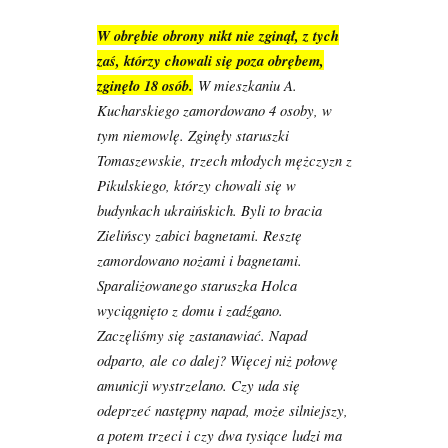
W obrębie obrony nikt nie zginął, z tych
zaś, którzy chowali się poza obrębem,
zginęło 18 osób.
W mieszkaniu A.
Kucharskiego zamordowano 4 osoby, w
tym niemowlę. Zginęły staruszki
Tomaszewskie, trzech młodych mężczyzn z
Pikulskiego, którzy chowali się w
budynkach ukraińskich. Byli to bracia
Zielińscy zabici bagnetami. Resztę
zamordowano nożami i bagnetami.
Sparaliżowanego staruszka Holca
wyciągnięto z domu i zadźgano.
Zaczęliśmy się zastanawiać. Napad
odparto, ale co dalej? Więcej niż połowę
amunicji wystrzelano. Czy uda się
odeprzeć następny napad, może silniejszy,
a potem trzeci i czy dwa tysiące ludzi ma