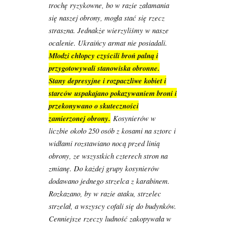
trochę ryzykowne, bo w razie załamania
się naszej obrony, mogła stać się rzecz
straszna. Jednakże wierzyliśmy w nasze
ocalenie. Ukraińcy armat nie posiadali.
Młodzi chłopcy czyścili broń palną i
przygotowywali stanowiska obronne.
Stany depresyjne i rozpaczliwe kobiet i
starców uspakajano pokazywaniem broni i
przekonywano o skuteczności
zamierzonej obrony.
Kosynierów w
liczbie około 250 osób z kosami na sztorc i
widłami rozstawiano nocą przed linią
obrony, ze wszystkich czterech stron na
zmianę. Do każdej grupy kosynierów
dodawano jednego strzelca z karabinem.
Rozkazano, by w razie ataku, strzelec
strzelał, a wszyscy cofali się do budynków.
Cenniejsze rzeczy ludność zakopywała w