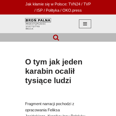
Jak kłamie się w Polsce:
TVN24
/
TVP
/
ISP
/
Polityka
/
OKO.press
Przejdź
do
treści
O tym jak jeden
karabin ocalił
tysiące ludzi
Fragment narracji pochodzi z
opracowania Feliksa