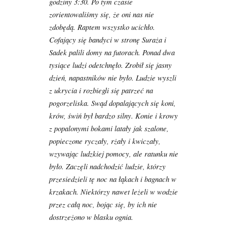
godziny 3:30. Po tym czasie
zorientowaliśmy się, że oni nas nie
zdobędą. Raptem wszystko ucichło.
Cofający się bandyci w stronę Suraża i
Sadek palili domy na futorach. Ponad dwa
tysiące ludzi odetchnęło. Zrobił się jasny
dzień, napastników nie było. Ludzie wyszli
z ukrycia i rozbiegli się patrzeć na
pogorzeliska. Swąd dopalających się koni,
krów, świń był bardzo silny. Konie i krowy
z popalonymi bokami latały jak szalone,
popieczone ryczały, rżały i kwiczały,
wzywając ludzkiej pomocy, ale ratunku nie
było. Zaczęli nadchodzić ludzie, którzy
przesiedzieli tę noc na łąkach i bagnach w
krzakach. Niektórzy nawet leżeli w wodzie
przez całą noc, bojąc się, by ich nie
dostrzeżono w blasku ognia.