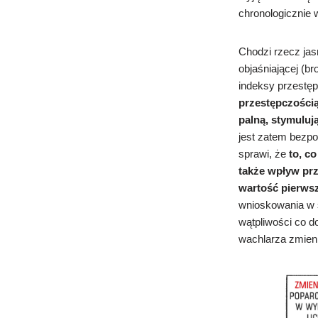
chronologicznie 
Chodzi rzecz ja
objaśniającej (br
indeksy przestęp
przestępczością
palną, stymulują
jest zatem bezpo
sprawi, że
to, c
także wpływ pr
wartość pierws
wnioskowania w s
wątpliwości co d
wachlarza zmienn