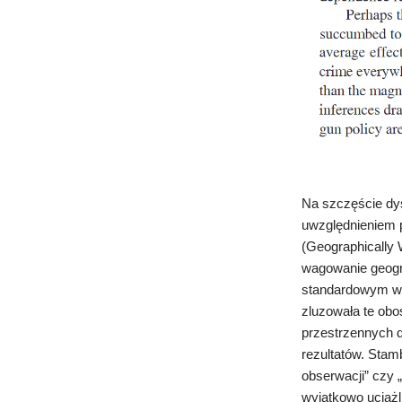
Na szczęście dy
uwzględnieniem p
(
Geographically 
wagowanie geogr
standardowym wa
zluzowała te obo
przestrzennych 
rezultatów.
Stamb
obserwacji” czy 
wyjątkowo uciąż