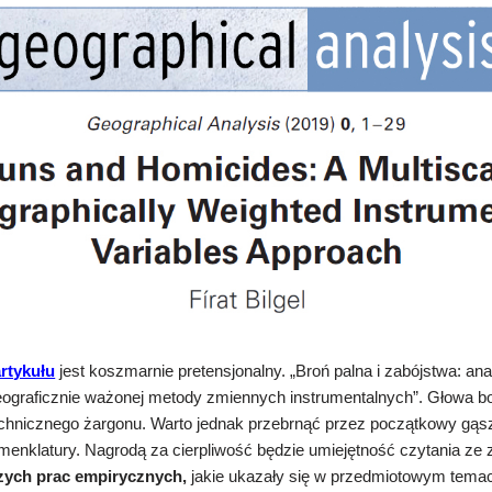
artykułu
jest koszmarnie pretensjonalny. „Broń palna i zabójstwa: an
eograficznie ważonej metody zmiennych instrumentalnych”. Głowa bo
echnicznego żargonu. Warto jednak przebrnąć przez początkowy gąs
enklatury. Nagrodą za cierpliwość będzie umiejętność czytania ze
szych prac empirycznych,
jakie ukazały się w przedmiotowym tema