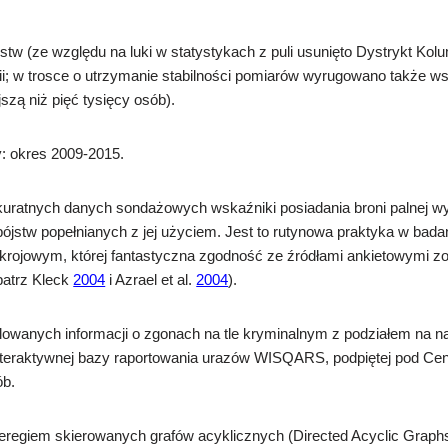
stw (ze względu na luki w statystykach z puli usunięto Dystrykt Kolu
ii; w trosce o utrzymanie stabilności pomiarów wyrugowano także ws
szą niż pięć tysięcy osób).
: okres 2009-2015.
 akuratnych danych sondażowych wskaźniki posiadania broni palnej w
jstw popełnianych z jej użyciem. Jest to rutynowa praktyka w bada
krojowym, której fantastyczna zgodność ze źródłami ankietowymi zo
patrz Kleck
2004
i Azrael et al.
2004
).
owanych informacji o zgonach na tle kryminalnym z podziałem na na
interaktywnej bazy raportowania urazów WISQARS, podpiętej pod Ce
ób.
zeregiem skierowanych grafów acyklicznych (Directed Acyclic Graph