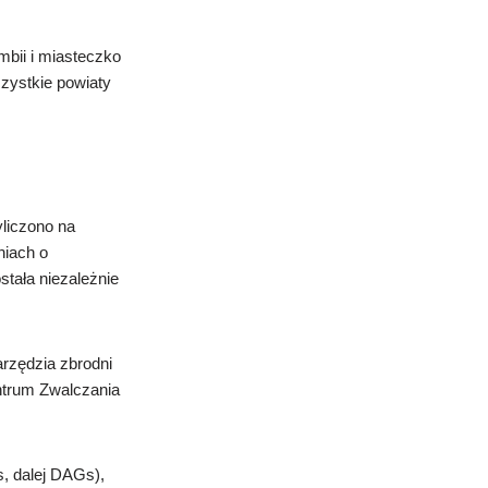
mbii i miasteczko
zystkie powiaty
yliczono na
niach o
stała niezależnie
rzędzia zbrodni
ntrum Zwalczania
s, dalej DAGs),