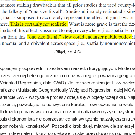
(Bilgel, str. 4-5)
sponujemy odpowiednim zestawem narzędzi korygujących.
Modelow
rzestrzennej heterogeniczności umożliwia regresja ważona geografi
Weighted Regression, dalej GWR). Jej rozszerzeniem jest tzw. wiel
aficzne (
Multiscale Geographically Weighted Regression, dalej MG
riancie GWR wszystkie procesy dzieją się w pojedynczej skali. Na
strzenia, pozwalając na uchwycenie korelacji
równocześnie na wielu 
dla każdego hrabstwa z osobna, co zminimalizowało ryzyko uzyskan
ulski ekonomista nie poprzestał jednak wyłącznie na zwiększeniu „r
„pomnożeniu kontekstów”. Poszedł o krok dalej, mianowicie zmierzył
liwym dylematem, który, co ciekawe, został prawidłowo rozpoznany