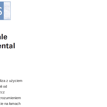
aliza z użyciem
li od
zcz
 zrozumieniem
cie na łamach