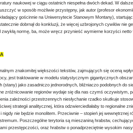
eratury naukowej w ciągu ostatnich niespełna dwóch dekad.
W dalsze
uszczyć w sposób możliwie przystępny, jak autor (profesor ekonomii
ładający gościnnie na Uniwersytecie Stanowym Montany), startując 
tatecznie dobrnął do konkluzji, że więcej uzbrojonych cywilów nie g
 zwykłą normę, ba, może wręcz przynieść wymierne korzyści
netto
IA
alnym znakomitej większości tekstów, zajmujących się oceną wpły
cy, jest traktowanie
w modelu statystycznym
gigantycznych obsza
h (stany) jako zasadniczo jednorodnych, bliźniaczo podobnych do sie
ne zróżnicowanie regionów wydaje się dla nas czymś oczywistym
, 
enia zależności przestrzennych niesłychanie rzadko skutkuje stos
iwej strategii analitycznej, która odzwierciedlałaby to regionalne z
 i nigdy nie będzie monolitem. Przeciwnie – stopień jej wewnętrznej 
kstremum. Poszczególne terytoria są mieszaniną
hrabstw, cechującyc
kami przestępczości, oraz hrabstw o ponadprzeciętnie wysokim nasy