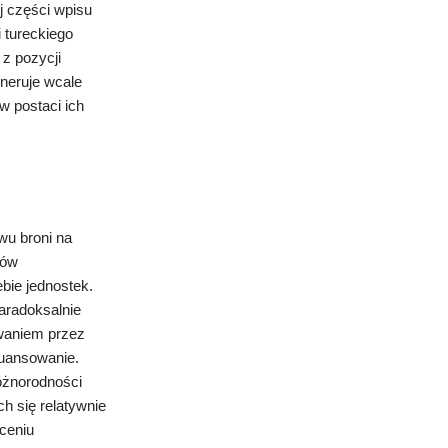
j części wpisu
 tureckiego
z pozycji
eneruje wcale
w postaci ich
wu broni na
rów
bie jednostek.
paradoksalnie
owaniem przez
niuansowanie.
różnorodności
h się relatywnie
ceniu