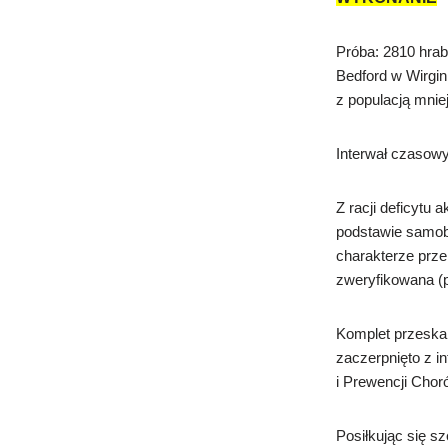
Próba: 2810 hrab
Bedford w Wirgin
z populacją mniej
Interwał czasowy
Z racji deficytu
podstawie samobó
charakterze prze
zweryfikowana (
Komplet przeskal
zaczerpnięto z 
i Prewencji Chor
Posiłkując się s