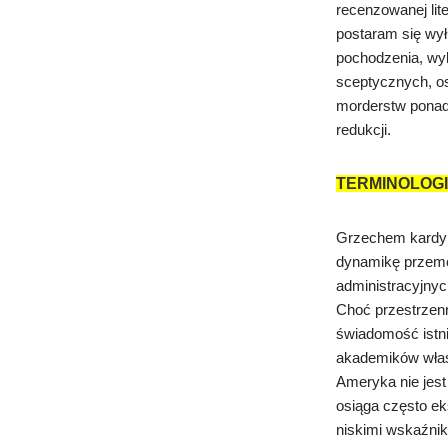
recenzowanej lit
postaram się wył
pochodzenia, wyk
sceptycznych, os
morderstw ponad
redukcji.
TERMINOLOG
Grzechem kardyn
dynamikę przemo
administracyjnyc
Choć przestrzen
świadomość istni
akademików właśc
Ameryka nie jest
osiąga często e
niskimi wskaźni