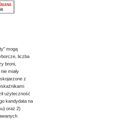
ty” mogą
borcze, liczba
y broni,
nie miały
e skojarzone z
skaźnikami
ził użyteczność
ego kandydata na
u) oraz 2)
dawanych
.