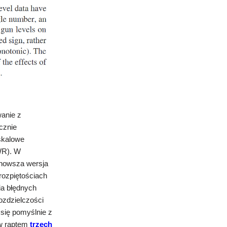
anie z
cznie
oskalowe
WR). W
jnowsza wersja
rozpiętościach
ia błędnych
ozdzielczości
 się pomyślnie z
 w raptem
trzech