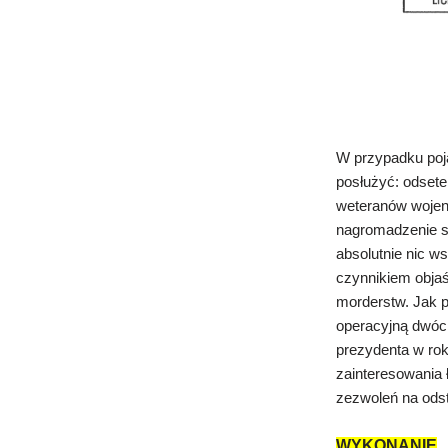
W przypadku poj
posłużyć: odset
weteranów wojen
nagromadzenie s
absolutnie nic ws
czynnikiem objaś
morderstw.
Jak 
operacyjną dwóch
prezydenta w rok
zainteresowania
zezwoleń na odst
WYKONANIE