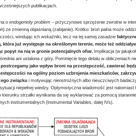
wcześniejszych publikacjach.
sna o
endogeneity problem
– przyczynowe sprzężenie zwrotne w inter
oń) ze zmienną objaśnianą (zabijanie). Krótko: b
roń palna może oddz
czości, windując ich wskaźniki, lecz na tej samej zasadzie
faktyczn
, która już występuje na określonym terenie, może też oddziały
c popyt na nią w gronie potencjalnych ofiar.
Implikacja (w jakąkol
średnia ani ustalona z góry. Pominięcie tego detalu
w obliczeniach ni
o postrzegamy jako wpływ broni na przestępczość, zawierać będ
zestępczości na ogólny poziom uzbrojenia mieszkańców, zakrzy
zego związku
i motywując nieostrożnych albo nieuczciwych badac
ytuacji niepełnej wiedzy.
Optymistyczna wiadomość jest natomiast 
o kierunku strzałki wynikania da się wyklarować za pomocą staran
ych instrumentalnych (Instrumental Variables, dalej IVs).