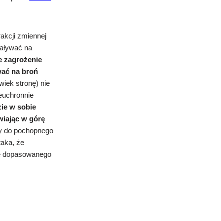
akcji zmiennej
iaływać na
e zagrożenie
wać na broń
wiek stronę) nie
euchronnie
zie w sobie
wiając w górę
zy do pochopnego
taka, że
nie dopasowanego