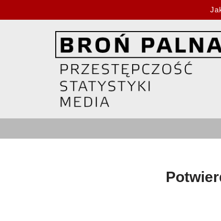
Ja
Przejdź
do
treści
Potwier