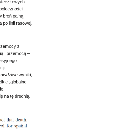
asteczkowych
społeczności
w broń palną
 po linii rasowej,
przemocy z
ią i przemocą –
sesyjnego
cji
rawdziwe
wyniki,
lkie „globalne
ie
ę na tę średnią.