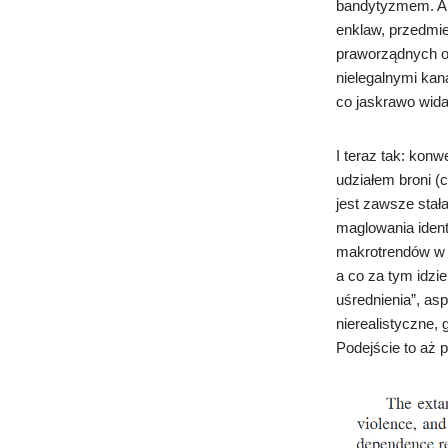
bandytyzmem. Al
enklaw, przedmie
praworządnych ob
nielegalnymi kana
co jaskrawo wid
I teraz tak: kon
udziałem broni (
jest zawsze sta
maglowania ident
makrotrendów w p
a co za tym idzi
uśrednienia”, as
nierealistyczne, 
Podejście to aż p