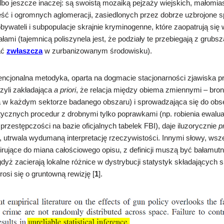
bo jeszcze inaczej: są swoistą mozaiką pejzaży wiejskich, małomi
ść i ogromnych aglomeracji, zasiedlonych przez dobrze uzbrojone 
ywateli i subpopulacje skrajnie kryminogenne, które zaopatrują się 
łami (tajemnicą poliszynela jest, że podziały te przebiegają z grubsza
ać
zwłaszcza
w zurbanizowanym środowisku).
wencjonalna
metodyka, oparta na dogmacie st
acjonarności
zjawiska 
czyli zakładająca
a priori
, że relacja między obiema zmiennymi – bron
ła w każdym sektorze badanego obszaru)
i sprowadzająca się do ob
ycznych procedur z drobnymi tylko poprawkami (np. robienia ewalua
rzestępczości na bazie oficjalnych tabelek FBI
), daje iluzorycznie
p
e, utrwala wydumaną interpretację rzeczywistości. Innymi słowy, wsze
pirujące do miana całościowego opisu, z definicji muszą być bałamutn
gdyż zacierają lokalne różnice w dystrybucji statystyk składających si
rosi się o gruntowną rewizję [
1
].