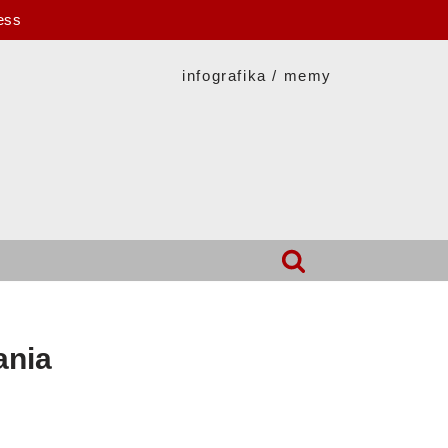
ess
infografika / memy
ania