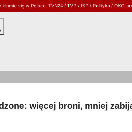
k kłamie się w Polsce:
TVN24
/
TVP
/
ISP
/
Polityka
/
OKO.pr
dzone: więcej broni, mniej zabij