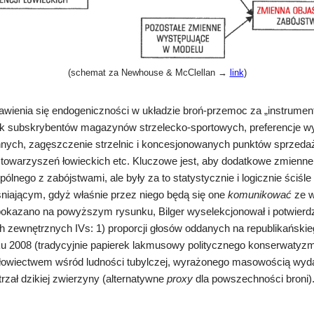
(schemat za Newhouse & McClellan
→
link
)
awienia się endogeniczności w układzie
broń-przemoc za „instrumen
ek subskrybentów magazynów strzelecko-sportowych, preferencje wy
nych, zagęszczenie strzelnic i koncesjonowanych punktów sprzedaż
towarzyszeń łowieckich etc. Kluczow
e
jest, aby dodatkowe zmienne
pólnego z zabójstwami, ale były za to statystycznie i logicznie ściśl
niającym, gdyż właśnie przez niego będą się one
komunikować
ze w
pokazano na powyższym rysunku,
Bilger wyselekcjonował i potwierd
 zewnętrznych IVs: 1) proporcji głosów oddanych na republikański
u 2008 (tradycyjnie papierek lakmusowy politycznego konserwatyzm
 łowiectwem wśród ludności tubylczej, wyrażonego masowością wy
rzał dzikiej zwierzyny (alternatywne
proxy
dla powszechności broni)