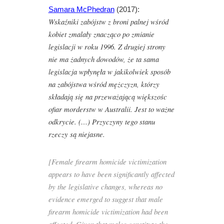
Samara McPhedran
(2017):
Wskaźniki zabójstw z broni palnej wśród
kobiet zmalały znacząco po zmianie
legislacji
w roku 1996. Z drugiej strony
nie ma żadnych dowodów, że
ta sama
legislacja wpłynęła w jakikolwiek sposób
na zabójstwa wśród mężczyzn, którzy
składają się na przeważającą większośc
ofiar morderstw w Australii. Jest to ważne
odkrycie.
(…)
Przyczyny tego stanu
rzeczy są niejasne.
[Female firearm homicide victimization
appears to have been significantly affected
by the legislative changes, whereas no
evidence emerged to suggest that male
firearm homicide victimization had been