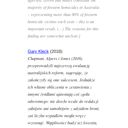
affected. Given that males constitute the
majority of firearm homicides in Australia
– representing more than 80% of firearm
homicide victims each year – this is an
important result. (…) The reasons for this
finding are somewhat unclear.]
Gary Kleck
(2018):
Chapman, Alpers i Jones (2016)
przeprowadzili najszerszą ewaluację
australijskich reform, sugerując, że
zakończyły się one sukcesem. Jednakże
ich własne obliczenia w zestawieniu z
innymi źródłami ujawniają coś zgoła
odwrotnego: nie doszło wcale do redukcji
zabójstw ani samobójstw z udziałem broni,
zaś liczba wypadków mogła wręcz
wzrosnąć. Wątpliwości budzi też kwestia,