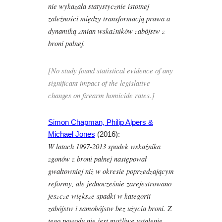
nie wykazała statystycznie istotnej
zależności między transformacją prawa a
dynamiką zmian wskaźników zabójstw z
broni palnej.
[No study found statistical evidence of any
significant impact of the legislative
changes on firearm homicide rates.]
Simon Chapman, Philip Alpers &
Michael Jones
(2016):
W latach 1997-2013 spadek wskaźnika
zgonów z broni palnej następował
gwałtowniej niż w okresie poprzedzającym
reformy, ale jednocześnie zarejestrowano
jeszcze większe spadki w kategorii
zabójstw i samobójstw bez użycia broni. Z
tego powodu nie jest możliwe ustalenie,