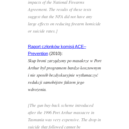
impacts of the National Firearms
Agreement. The results of these tests
suggest that the NFA did not have any
large effects on reducing firearm homicide
or suicide rates.]
Raport członków komisji ACE–
Prevention
(2010):
Skup broni zarządzony po masakrze w Port
Arthur był programem bardzo kosztownym
i nie sposób bezdyskusyjnie wytłumaczyć
redukcji samobójstw faktem jego
wdrożenia.
[The gun buy-back scheme introduced
after the 1996 Port Arthur massacre in
Tasmania was very expensive. The drop in
suicide that followed cannot be