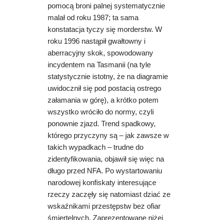
pomocą broni palnej systematycznie
malał od roku 1987; ta sama
konstatacja tyczy się morderstw. W
roku 1996 nastąpił gwałtowny i
aberracyjny skok, spowodowany
incydentem na Tasmanii (na tyle
statystycznie istotny, że na diagramie
uwidocznił się pod postacią ostrego
załamania w górę), a krótko potem
wszystko wróciło do normy, czyli
ponownie zjazd. Trend spadkowy,
którego przyczyny są – jak zawsze w
takich wypadkach – trudne do
zidentyfikowania, objawił się więc na
długo przed NFA. P
o wystartowaniu
narodowej konfiskaty interesujące
rzeczy zaczęły się natomiast dziać
ze
wskaźnikami przestępstw bez ofiar
śmiertelnych. Zaprezentowane niżej