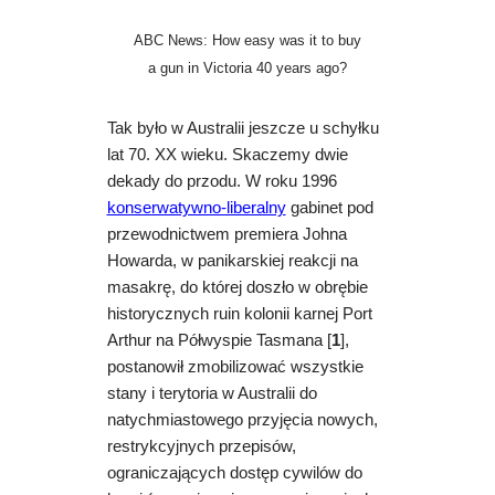
i
ABC News: How easy was it to buy
d
e
a gun in Victoria 40 years ago?
o
Tak było w Australii jeszcze u schyłku
lat 70. XX wieku. Skaczemy dwie
dekady do przodu. W roku 1996
konserwatywno-liberalny
gabinet pod
przewodnictwem premiera Johna
Howarda, w panikarskiej reakcji na
masakrę, do której doszło w obrębie
historycznych ruin kolonii karnej Port
Arthur na Półwyspie Tasmana [
1
],
postanowił zmobilizować wszystkie
stany i terytoria w Australii do
natychmiastowego przyjęcia nowych,
restrykcyjnych przepisów,
ograniczających dostęp cywilów do