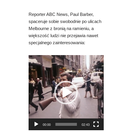
Reporter ABC News,
Paul Barber
,
spaceruje sobie swobodnie po ulicach
Melbourne z bronią na ramieniu, a
większość ludzi nie przejawia nawet
specjalnego zainteresowania:
O
d
t
w
a
r
z
a
c
z
00:00
02:43
v