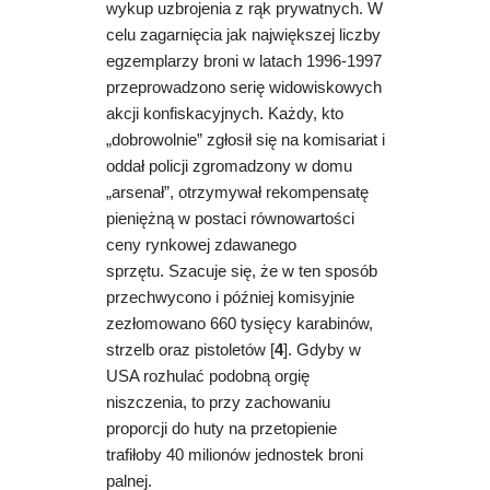
wykup uzbrojenia z rąk prywatnych. W
celu zagarnięcia jak największej liczby
egzemplarzy broni w latach 1996-1997
przeprowadzono serię widowiskowych
akcji konfiskacyjnych. Każdy, kto
„dobrowolnie” zgłosił się na komisariat i
oddał policji zgromadzony w domu
„arsenał”, otrzymywał rekompensatę
pieniężną w postaci równowartości
ceny rynkowej zdawanego
sprzętu.
Szacuje się, że w ten sposób
przechwycono i później komisyjnie
zezłomowano 660 tysięcy karabinów,
strzelb oraz pistoletów [
4
]. Gdyby w
USA rozhulać podobną orgię
niszczenia, to przy zachowaniu
proporcji do huty na przetopienie
trafiłoby 40 milionów jednostek broni
palnej.