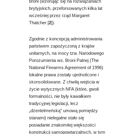
broni (wzorując się na rozwiązaniach
brytyjskich, przeforsowanych kilka lat
wcześniej przez rząd Margaret
Thatcher [
2
]).
Zgodnie z koncepcją administrowania
państwem zapożyczoną z krajów
unitarnych, na mocy tzw. Narodowego
Porozumienia ws. Broni Palnej (The
National Firearms Agreement of 1996)
lokalne prawa zostały
ujednolicone i
skonsolidowane
. Z chwilą wejścia w
życie wytycznych NFA (które, gwoli
formalności, nie były kawałkiem
tradycyjnej legislacji, lecz
„dżentelmeńską” umową pomiędzy
stanami) nielegalne stało się
posiadanie znakomitej większości
konstrukcji samopowtarzalnych, w tym