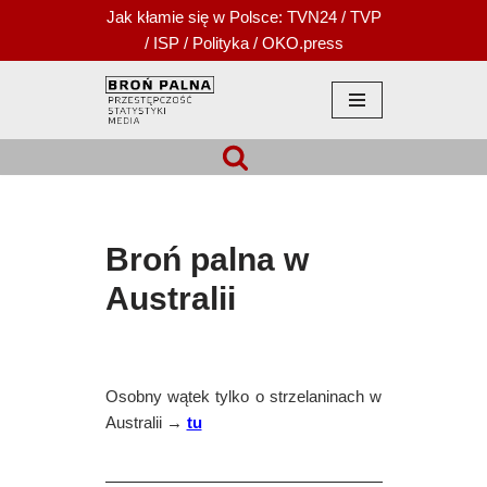
Jak kłamie się w Polsce:
TVN24
/
TVP
/
ISP
/
Polityka
/
OKO.press
Przejdź
do
treści
Broń palna w
Australii
Osobny wątek tylko o strzelaninach w
Australii →
tu
—————————————————