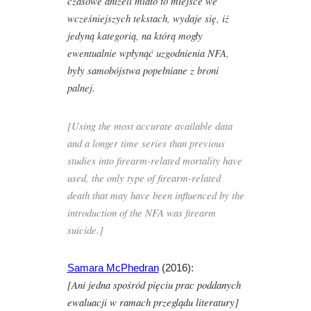
czasowe aniżeli miało to miejsce we
wcześniejszych tekstach, wydaje się, iż
jedyną kategorią, na którą mogły
ewentualnie wpłynąć uzgodnienia NFA,
były samobójstwa popełniane z broni
palnej.
[Using the most accurate available data
and a longer time series than previous
studies into firearm-related mortality have
used, the only type of firearm-related
death that may have been influenced by the
introduction of the NFA was firearm
suicide.]
Samara McPhedran
(2016):
[Ani jedna spośród pięciu prac poddanych
ewaluacji w ramach przeglądu literatury]