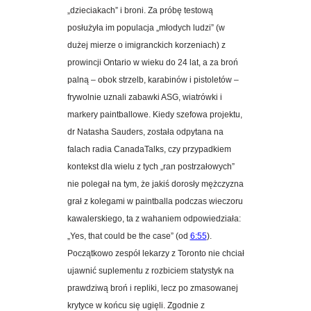
„dzieciakach” i broni. Za próbę testową
posłużyła im populacja „młodych ludzi” (w
dużej mierze o imigranckich korzeniach) z
prowincji Ontario w wieku do 24 lat, a za broń
palną – obok strzelb, karabinów i pistoletów –
frywolnie uznali zabawki ASG, wiatrówki i
markery paintballowe. Kiedy szefowa projektu,
dr Natasha Sauders, została odpytana na
falach radia CanadaTalks, czy przypadkiem
kontekst dla wielu z tych „ran postrzałowych”
nie polegał na tym, że jakiś dorosły mężczyzna
grał z kolegami w paintballa podczas wieczoru
kawalerskiego, ta z wahaniem odpowiedziała:
„Yes, that could be the case” (od
6:55
).
Początkowo zespół lekarzy z Toronto nie chciał
ujawnić suplementu z rozbiciem statystyk na
prawdziwą broń i repliki, lecz po zmasowanej
krytyce w końcu się ugięli. Zgodnie z