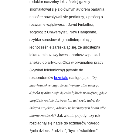
redaktor naczelny teksańskiej gazety
skontaktował się z głównym autorem badania,
na które powoływali się pediatrzy, z prośbą o
rozwianie wątpliwości. David Finkelhor,
socjolog z Uniwersytetu New Hampshire,
szybko sprostował tę nadinterpretację,
jednocześnie zarzekając się, że udostępnił
lekarzom bazowy kwestionariusz w postaci
aneksu do artykułu. Otóż w oryginalnej pracy
(wywiad telefoniczny) pytanie do
Czy
respondentów
brzmiało
następująco:
kiedykolwiek w ciągu życia twojego albo twojego
dziecka ty albo twoje dziecko byliście w miejscu, gdzie
mogliście realnie dostrzec lub usłyszeć: ludzi, do
których strzelano, odgłosy wybuchających bomb albo
uliczne zamieszki?
Jak widać,
pojedynczy rok
rozciągnął się nagle do rozmiarów “całego
życia dziecka/rodzica”, “bycie świadkiem”