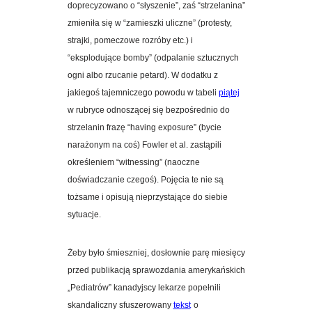
doprecyzowano o “słyszenie”, zaś “strzelanina”
zmieniła się w “zamieszki uliczne” (protesty,
strajki, pomeczowe rozróby etc.) i
“eksplodujące bomby” (odpalanie sztucznych
ogni albo rzucanie petard). W dodatku z
jakiegoś tajemniczego powodu w tabeli
piątej
w rubryce odnoszącej się bezpośrednio do
strzelanin frazę “having exposure” (bycie
narażonym na coś) Fowler et al. zastąpili
określeniem “witnessing” (naoczne
doświadczanie czegoś). Pojęcia te nie są
tożsame i opisują nieprzystające do siebie
sytuacje.
Żeby było śmieszniej, dosłownie parę miesięcy
przed publikacją sprawozdania amerykańskich
„Pediatrów” kanadyjscy lekarze popełnili
skandaliczny sfuszerowany
tekst
o