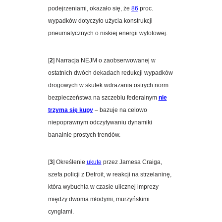
podejrzeniami, okazało się, że
86
proc.
wypadków dotyczyło użycia konstrukcji
pneumatycznych o niskiej energii wylotowej.
[
2
] Narracja NEJM o zaobserwowanej w
ostatnich dwóch dekadach redukcji wypadków
drogowych w skutek wdrażania ostrych norm
bezpieczeństwa na szczeblu federalnym
nie
trzyma się kupy
– bazuje na celowo
niepoprawnym odczytywaniu dynamiki
banalnie prostych trendów.
[
3
] Określenie
ukute
przez Jamesa Craiga,
szefa policji z Detroit, w reakcji na strzelaninę,
która wybuchła w czasie ulicznej imprezy
między dwoma młodymi, murzyńskimi
cynglami.