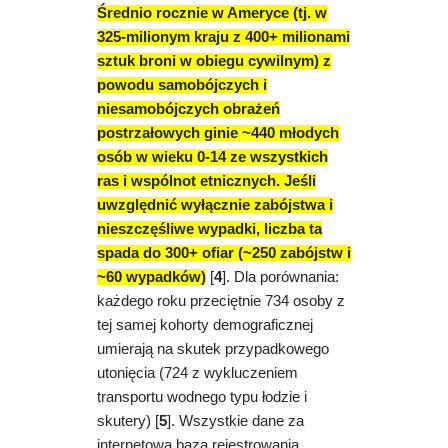
Średnio rocznie w Ameryce (tj. w
325-milionym kraju z 400+ milionami
sztuk broni w obiegu cywilnym) z
powodu samobójczych i
niesamobójczych obrażeń
postrzałowych ginie ~440 młodych
osób w wieku 0-14 ze wszystkich
ras i wspólnot etnicznych
.
Jeśli
uwzględnić wyłącznie zabójstwa i
nieszczęśliwe wypadki, liczba ta
spada do 300+ ofiar (~250 zabójstw i
~60 wypadków)
[
4
]. Dla porównania:
każdego roku przeciętnie 734 osoby z
tej samej kohorty demograficznej
umierają na skutek przypadkowego
utonięcia (724 z wykluczeniem
transportu wodnego typu łodzie i
skutery) [
5
]. Wszystkie dane za
internetową bazą rejestrowania