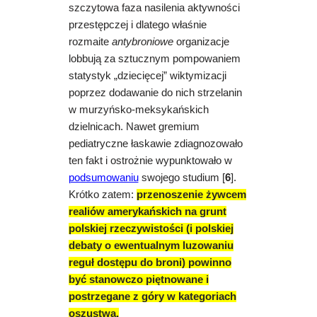
szczytowa faza nasilenia aktywności
przestępczej i dlatego właśnie
rozmaite
antybroniowe
organizacje
lobbują za sztucznym pompowaniem
statystyk „dziecięcej” wiktymizacji
poprzez dodawanie do nich strzelanin
w murzyńsko-meksykańskich
dzielnicach. Nawet gremium
pediatryczne łaskawie zdiagnozowało
ten fakt i ostrożnie wypunktowało w
podsumowaniu
swojego studium [
6
].
Krótko zatem:
przenoszenie żywcem
realiów amerykańskich na grunt
polskiej rzeczywistości (i polskiej
debaty o ewentualnym luzowaniu
reguł dostępu do broni) powinno
być stanowczo piętnowane i
postrzegane z góry w kategoriach
oszustwa.