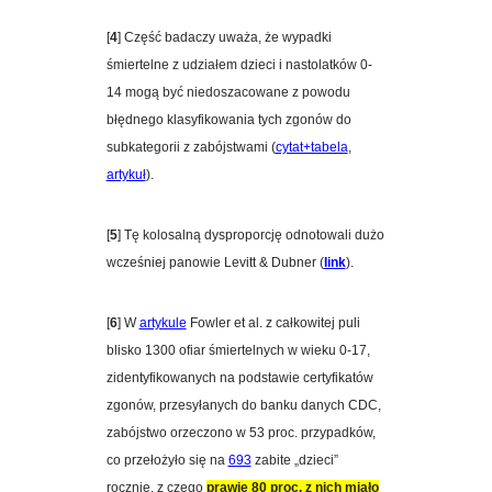
[
4
] Część badaczy uważa, że wypadki
śmiertelne z udziałem dzieci i nastolatków 0-
14 mogą być niedoszacowane z powodu
błędnego klasyfikowania tych zgonów do
subkategorii z zabójstwami (
cytat+tabela
,
artykuł
).
[
5
] Tę kolosalną dysproporcję odnotowali dużo
wcześniej panowie Levitt & Dubner (
link
).
[
6
] W
artykule
Fowler et al. z całkowitej puli
blisko 1300 ofiar śmiertelnych w wieku 0-17,
zidentyfikowanych na podstawie certyfikatów
zgonów, przesyłanych do banku danych CDC,
zabójstwo orzeczono w 53 proc. przypadków,
co przełożyło się na
693
zabite „dzieci”
rocznie, z czego
prawie 80 proc. z nich miało