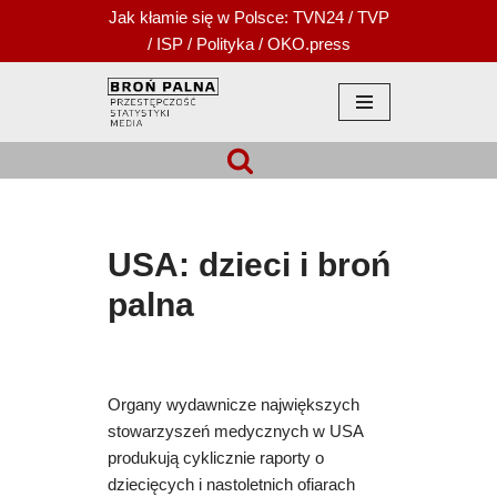
Jak kłamie się w Polsce:
TVN24
/
TVP
/
ISP
/
Polityka
/
OKO.press
Przejdź
do
treści
USA: dzieci i broń
palna
Organy wydawnicze największych
stowarzyszeń medycznych w USA
produkują cyklicznie raporty o
dziecięcych i nastoletnich ofiarach