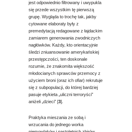
jest odpowiednio filtrowany i uwypukla
się przede wszystkim tę pierwszą
grupę. Wygląda to trochę tak, jakby
cytowane elaboraty były z
premedytacją redagowane z łajdackim
zamiarem generowania zwodniczych
nagłówków. Każdy, kto orientacyjnie
śledzi zniuansowanie amerykańskiej
przestępczości, ten doskonale
rozumie, że znakomita większość
młodocianych sprawców przemocy z
użyciem broni (oraz ich ofiar) rekrutuje
się z subpopulacji, do której bardziej
pasuje etykieta „uliczni terroryści”
aniżeli „dzieci” [
3
].
Praktyka mieszania ze sobą i
wrzucania do jednego worka
niemowlaków i nastoletnich zbirów,