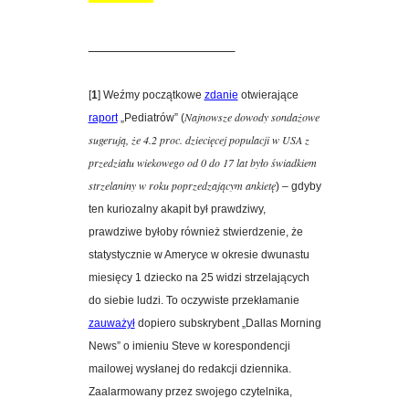
____________________
[
1
] Weźmy początkowe
zdanie
otwierające
Najnowsze dowody sondażowe
raport
„Pediatrów” (
sugerują, że 4.2 proc. dziecięcej populacji w USA z
przedziału wiekowego od 0 do 17 lat było świadkiem
strzelaniny w roku poprzedzającym ankietę
) – gdyby
ten kuriozalny akapit był prawdziwy,
prawdziwe byłoby również stwierdzenie, że
statystycznie w Ameryce w okresie dwunastu
miesięcy 1 dziecko na 25 widzi strzelających
do siebie ludzi. To o
czywiste przekłamanie
zauważył
dopiero subskrybent „Dallas Morning
News” o imieniu Steve w korespondencji
mailowej wysłanej do redakcji dziennika.
Zaalarmowany przez swojego czytelnika,