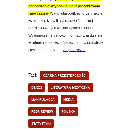
pochodzenie latynoskie lub reprezentowało
rasę czarną.
Warto tutaj podkreślić, że brakuje
wzmianki o klasyfikacji rasowej/etnicznej
poszkodowanych w statystykach napaści.
Wytłumaczenie deficytu informacji znajduje się
w odnośniku do wcześniejszej pracy pediatrów
i jest ono podejrzanie
enigmatyczne
.
Tagi:
CZARNA PRZESTĘPCZOŚĆ
DZIECI
LITERATURA MEDYCZNA
MANIPULACJA
MEDIA
PEER REVIEW
POLSKA
STATYSTYKI