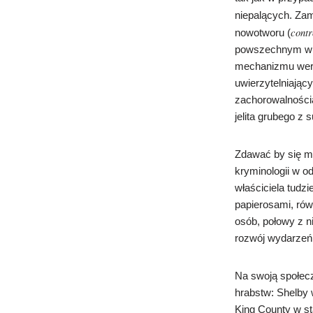
niepalących. Za
contr
nowotworu (
powszechnym w g
mechanizmu weryfi
uwierzytelniają
zachorowalnością
jelita grubego z
Zdawać by się m
kryminologii w od
właściciela tudzi
papierosami, rów
osób, połowy z n
rozwój wydarzeń 
Na swoją społec
hrabstw: Shelby 
King County w st