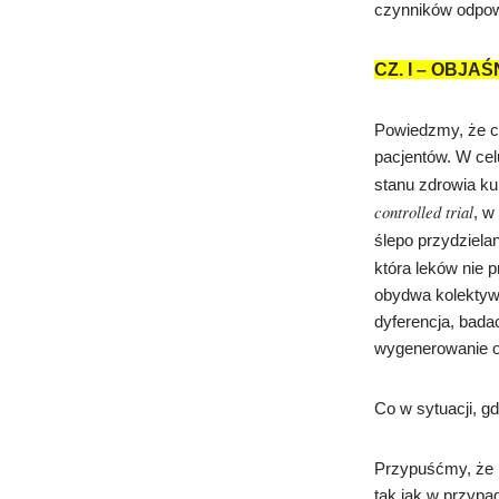
czynników odpow
CZ. I – OBJA
Powiedzmy, że ch
pacjentów. W ce
stanu zdrowia ku
controlled trial
, w
ślepo przydziela
która leków nie p
obydwa kolektyw
dyferencja, bada
wygenerowanie o
Co w sytuacji, 
Przypuśćmy, że 
tak jak w przypad