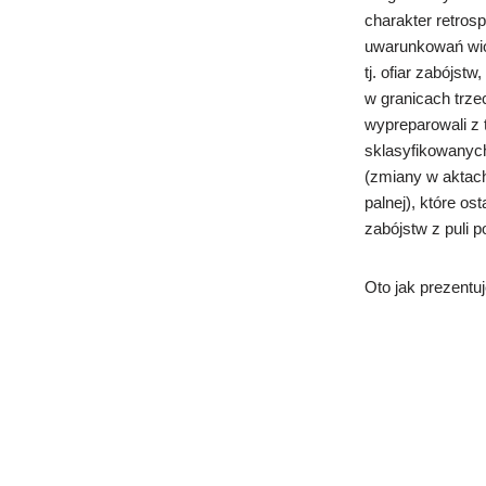
charakter retros
uwarunkowań wio
tj. ofiar zabójs
w granicach trz
wypreparowali z 
sklasyfikowanych
(zmiany w aktach
palnej), które os
zabójstw z puli 
Oto jak prezentu