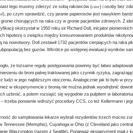
case
miast tego musimy zderzyć ze sobą rakowców (
) i osoby bez z
ol
), po czym sprawdzić, czy jaranie papierosów jest nawykiem bardz
ronie chorujących na raka czy w gronie pacjentów zdrowych. Z id
kacji skorzystał w 1950 roku sir Richard Doll, inicjator pionierskic
cych hipotezę o związku między konsumowaniem produktów nikotyn
 na nowotwory. Doll zestawił 1732 pacjentów cierpiących na raka pł
 subpopulacją bez guzów. Wkrótce po wstępnej ewaluacji wyników sam 
ogło, że tożsame reguły postępowania powinny być łatwo adaptowal
niesieniu do broni palnej traktowanej jako czynnik ryzyka, zagrażając
eż ludzi w jego najbliższym otoczeniu. Analogicznie jak to było w przy
nież w eksperymencie z bronią nie można jednak wyodrębnić dowoln
ich uzbroić, a potem rozsiąść się wygodnie za pulpitem w laboratori
– trzeba ponownie wdrożyć procedury CCS, co też Kellermann i jego 
zność do samplowania lekarze wybrali rezydentów trzech mocno zu
w Tennessee (Memphis), Cuyahoga w Ohio (z Cleveland jako centraln
anie Waszyngton (razem z Seattle). Ponieważ eksperyment miał z k