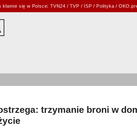
k kłamie się w Polsce:
TVN24
/
TVP
/
ISP
/
Polityka
/
OKO.pr
ostrzega: trzymanie broni w do
życie