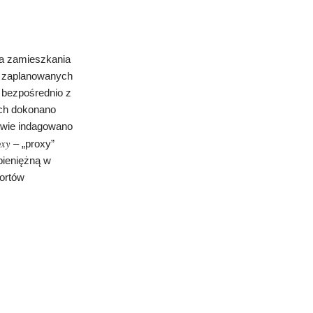
sca zamieszkania
ię zaplanowanych
bezpośrednio z
ych dokonano
twie indagowano
oxy
– „proxy”
pieniężną w
portów