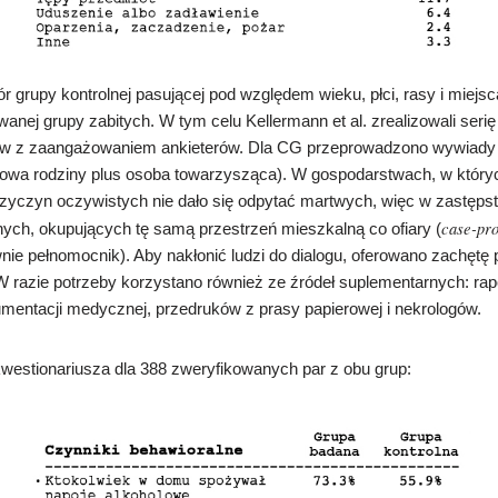
r grupy kontrolnej pasującej pod względem wieku, płci, rasy i miej
anej grupy zabitych. W tym celu Kellermann et al. zrealizowali ser
w z zaangażowaniem ankieterów. Dla CG przeprowadzono wywiady 
owa rodziny plus osoba towarzysząca). W gospodarstwach, w któr
rzyczyn oczywistych nie dało się odpytać martwych, więc w zastęps
case-pr
nych, okupujących tę samą przestrzeń mieszkalną co ofiary (
nie pełnomocnik). Aby nakłonić ludzi do dialogu, oferowano zachętę 
 razie potrzeby korzystano również ze źródeł suplementarnych: ra
umentacji medycznej, przedruków z prasy papierowej i nekrologów.
estionariusza dla 388 zweryfikowanych par z obu grup: