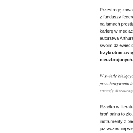
Przestrogę zawa
z funduszy fede
na łamach presti
karierę w mediac
autorstwa Arthur
swoim dziewięci
trzykrotnie zw
nieuzbrojonych
W świetle bieżący
przechowywania b
strongly discourag
Rzadko w literat
broń palna to zło
instrumenty z b
już wcześniej wi