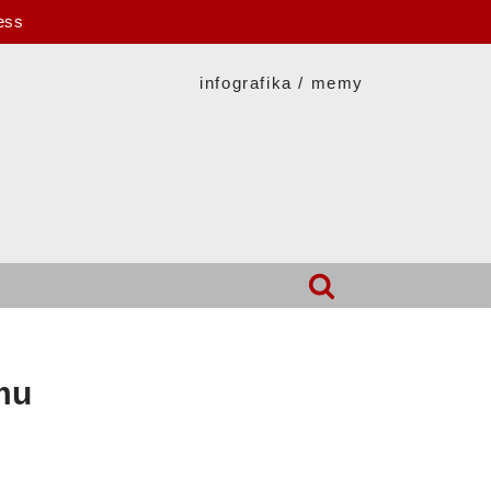
ess
infografika / memy
mu