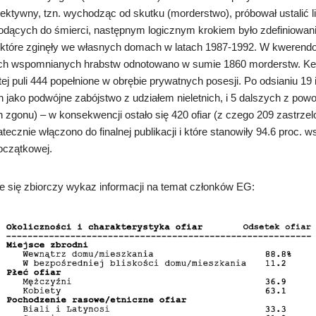
pektywny, tzn. wychodząc od skutku (morderstwo), próbował ustalić l
dących do śmierci, następnym logicznym krokiem było zdefiniowani
tw, które zginęły we własnych domach w latach 1987-1992. W kweren
ech wspomnianych hrabstw odnotowano w sumie 1860 morderstw. Kell
tej puli 444 popełnione w obrębie prywatnych posesji. Po odsianiu 19
 jako podwójne zabójstwo z udziałem nieletnich, i 5 dalszych z po
 zgonu) – w konsekwencji ostało się 420 ofiar (z czego 209 zastrzel
tatecznie włączono do finalnej publikacji i które stanowiły 94.6 proc. 
początkowej.
je się zbiorczy wykaz informacji na temat członków EG: