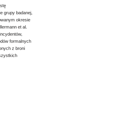
istę
e grupy badanej,
dowanym okresie
ermann et al.
 incydentów,
wodów formalnych
onych z broni
wszystkich