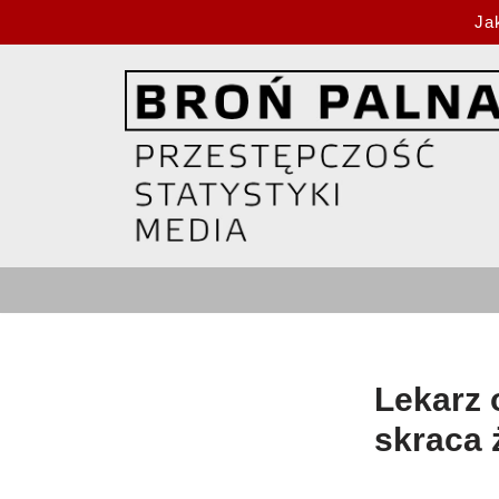
Ja
Przejdź
do
treści
Lekarz 
skraca 