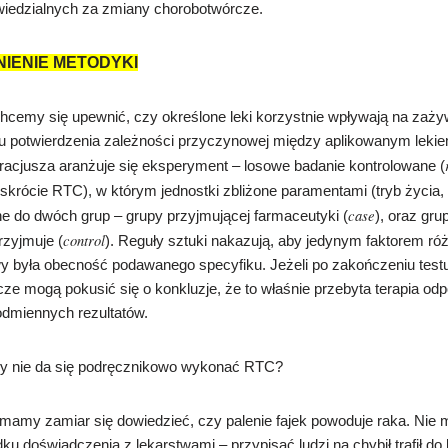
iedzialnych za zmiany chorobotwórcze.
ŚNIENIE METODYKI
cemy się upewnić, czy określone leki korzystnie wpływają na zaży
lu potwierdzenia zależności przyczynowej między aplikowanym leki
racjusza aranżuje się eksperyment – losowe badanie kontrolowane (
 skrócie RTC), w którym jednostki zbliżone paramentami (tryb życia, 
case
ne do dwóch grup – grupy przyjmującej farmaceutyki (
), oraz gru
control
rzyjmuje (
). Reguły sztuki nakazują, aby jedynym faktorem ró
y była obecność podawanego specyfiku. Jeżeli po zakończeniu test
cze mogą pokusić się o konkluzje, że to właśnie przebyta terapia od
dmiennych rezultatów.
gdy nie da się podręcznikowo wykonać RTC?
mamy zamiar się dowiedzieć, czy palenie fajek powoduje raka. Nie
ku doświadczenia z lekarstwami – przypisać ludzi na chybił trafił do