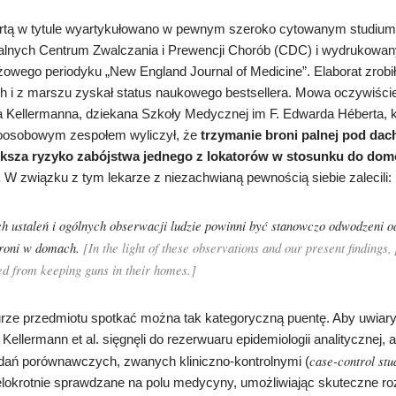
rtą w tytule wyartykułowano w pewnym szeroko cytowanym studiu
ralnych Centrum Zwalczania i Prewencji Chorób (CDC) i wydrukowa
żowego periodyku „New England Journal of Medicine”. Elaborat zrobi
h i z marszu zyskał status naukowego bestsellera. Mowa oczywiści
a Kellermanna, dziekana Szkoły Medycznej im F. Edwarda Héberta, k
oosobowym zespołem wyliczył, że
trzymanie broni palnej pod da
iększa ryzyko zabójstwa jednego z lokatorów w stosunku do do
.
W związku z tym lekarze z niezachwianą pewnością siebie zalecili:
ch ustaleń i ogólnych obserwacji ludzie powinni być stanowczo odwodzeni 
roni w domach.
[In the light of these observations and our present findings,
ed from keeping guns in their homes.]
urze przedmiotu spotkać można tak kategoryczną puentę. Aby uwiary
, Kellermann et al. sięgnęli do rezerwuaru epidemiologii analitycznej, a
case-control stu
adań porównawczych, zwanych kliniczno-kontrolnymi (
elokrotnie sprawdzane na polu medycyny, umożliwiając skuteczne r