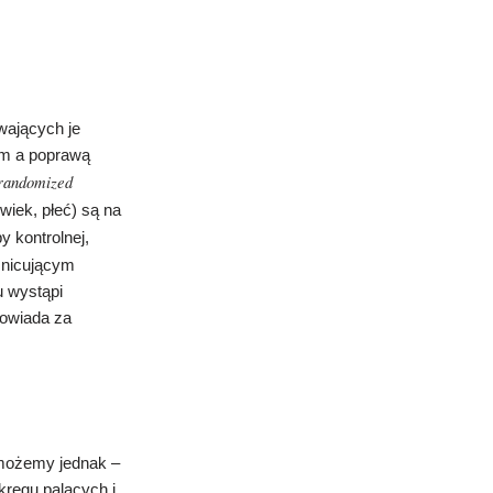
wających je
em a poprawą
randomized
wiek, płeć) są na
py kontrolnej,
żnicującym
u wystąpi
powiada za
 możemy jednak –
 kręgu palących i