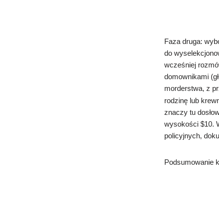
Faza druga: wybó
do wyselekcjonow
wcześniej rozmó
domownikami (gł
morderstwa, z p
rodzinę lub krew
znaczy tu dosłow
wysokości $10. W
policyjnych, dok
Podsumowanie kw