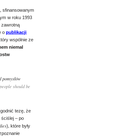
m, sfinansowanym
nym w roku 1993
ł zawrotną
e o
publikacji
tóry wspólnie ze
chem niemal
mostw
od pomysłów
 people should be
godnić tezę, że
 ściślej – po
dies
), które były
ozpoznanie