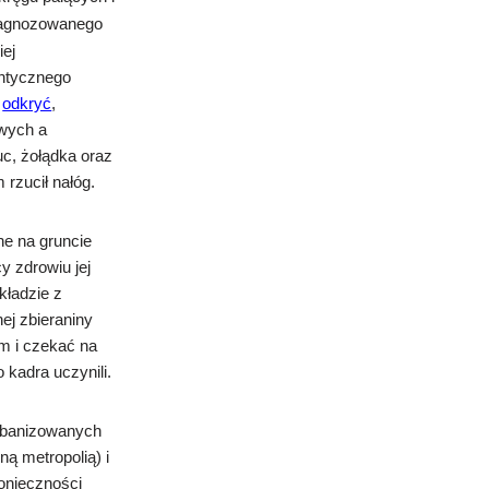
diagnozowanego
iej
entycznego
h
odkryć
,
owych a
uc, żołądka oraz
rzucił nałóg.
ne na gruncie
y zdrowiu jej
kładzie z
ej zbieraniny
um i czekać na
kadra uczynili.
rbanizowanych
ą metropolią) i
onieczności