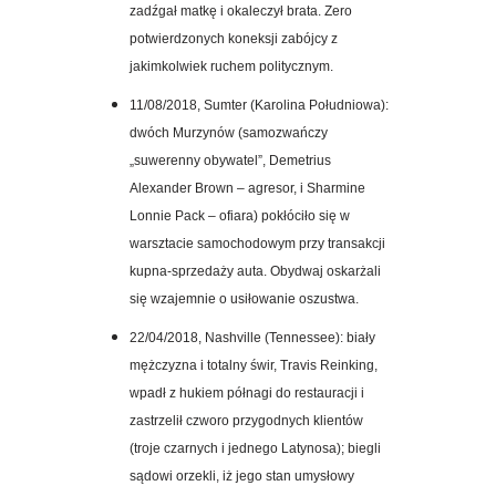
zadźgał matkę i okaleczył brata. Zero
potwierdzonych koneksji zabójcy z
jakimkolwiek ruchem politycznym.
11/08/2018,
Sumter (Karolina Południowa):
dwóch Murzynów (samozwańczy
„suwerenny obywatel”, Demetrius
Alexander Brown – agresor, i Sharmine
Lonnie Pack – ofiara) pokłóciło się w
warsztacie samochodowym przy transakcji
kupna-sprzedaży auta. Obydwaj oskarżali
się wzajemnie o usiłowanie oszustwa.
22/04/2018, Nashville (Tennessee): biały
mężczyzna i totalny świr, Travis Reinking,
wpadł z hukiem półnagi do restauracji i
zastrzelił czworo przygodnych klientów
(troje czarnych i jednego Latynosa); biegli
sądowi orzekli, iż jego stan umysłowy