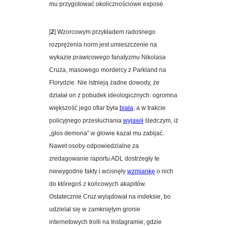
mu przygotować okolicznościowe
exposé
.
[
2
] Wzorcowym przykładem radosnego
rozprężenia norm jest umieszczenie na
wykazie
prawicowego
fanatyzmu Nikolasa
Cruza, masowego mordercy z Parkland na
Florydzie. Nie istnieją żadne dowody, że
działał on z pobudek ideologicznych: ogromna
większość jego ofiar była
biała
, a w trakcie
policyjnego przesłuchania
wyjawił
śledczym, iż
„głos demona” w głowie kazał mu zabijać.
Nawet osoby odpowiedzialne za
zredagowanie raportu ADL dostrzegły te
niewygodne fakty i wcisnęły
wzmiankę
o nich
do któregoś z końcowych akapitów.
Ostatecznie Cruz wylądował na indeksie, bo
udzielał się w zamkniętym gronie
internetowych trolli na Instagramie, gdzie