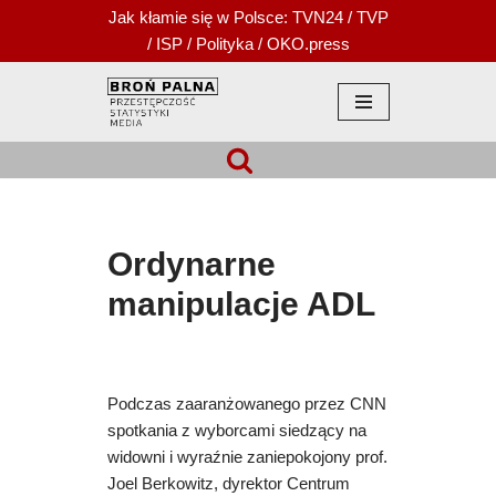
Jak kłamie się w Polsce:
TVN24
/
TVP
/
ISP
/
Polityka
/
OKO.press
Przejdź
do
treści
Ordynarne
manipulacje ADL
Podczas zaaranżowanego przez CNN
spotkania z wyborcami siedzący na
widowni i wyraźnie zaniepokojony prof.
Joel Berkowitz, dyrektor Centrum