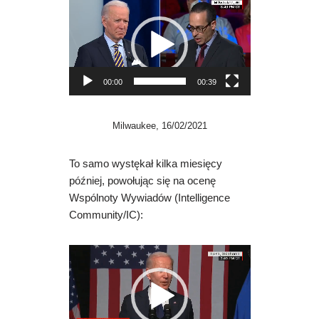
O
d
t
w
a
00:00
00:39
r
z
a
Milwaukee, 16/02/2021
c
z
To samo wystękał kilka miesięcy
v
później, powołując się na ocenę
i
Wspólnoty Wywiadów (Intelligence
d
Community/IC):
e
o
O
d
t
w