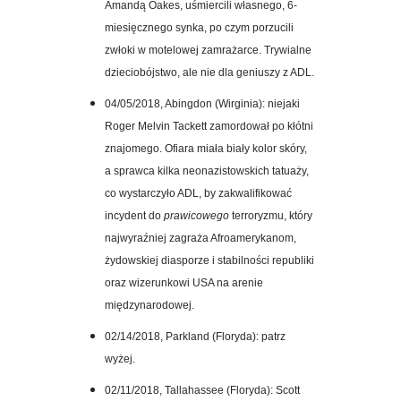
Amandą Oakes
, uśmiercili własnego, 6-
miesięcznego synka, po czym porzucili
zwłoki w motelowej zamrażarce. Trywialne
dzieciobójstwo, ale nie dla geniuszy z ADL.
04/05/2018,
Abingdon
(Wirginia): niejaki
Roger Melvin
Tacket
t
zamordował po kłótni
znajomego. Ofiara miała biały kolor skóry,
a sprawca kilka neonazistowskich tatuaży,
co wystarczyło ADL, by zakwalifikować
incydent do
prawicowego
terroryzmu, który
najwyraźniej zagraża Afroamerykanom,
żydowskiej diasporze i stabilności republiki
oraz wizerunkowi USA na arenie
międzynarodowej.
02/14/2018, Parkland (Floryda): patrz
wyżej.
02/11/2018,
Tallahassee
(Floryda): Scott