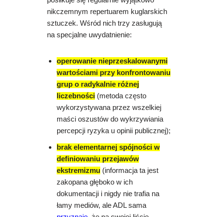
nikczemnym repertuarem kuglarskich
sztuczek. Wśród nich trzy zasługują
na specjalne uwydatnienie:
operowanie nieprzeskalowanymi
wartościami przy konfrontowaniu
grup o radykalnie różnej
liczebności
(metoda często
wykorzystywana przez wszelkiej
maści oszustów do wykrzywiania
percepcji ryzyka u opinii publicznej);
brak elementarnej spójności w
definiowaniu przejawów
ekstremizmu
(informacja ta jest
zakopana głęboko w ich
dokumentacji i nigdy nie trafia na
łamy mediów, ale ADL sama
przyznaje
, że na swojej liście