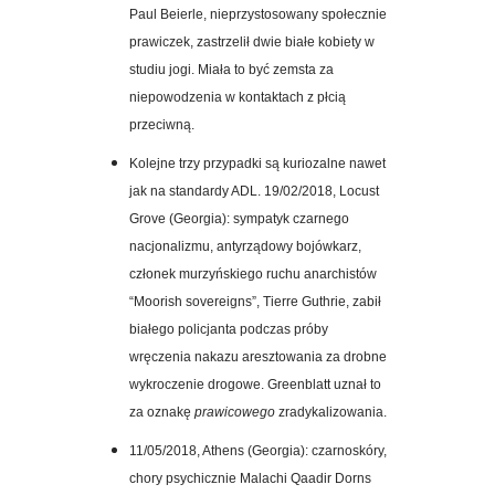
Paul Beierle, nieprzystosowany społecznie
prawiczek, zastrzelił dwie białe kobiety w
studiu jogi. Miała to być zemsta za
niepowodzenia w kontaktach z płcią
przeciwną.
Kolejne trzy przypadki są kuriozalne nawet
jak na standardy ADL. 19/02/2018, Locust
Grove (Georgia):
sympatyk czarnego
nacjonalizmu, antyrządowy bojówkarz,
członek murzyńskiego ruchu anarchistów
“Moorish sovereigns”, Tierre Guthrie, zabił
białego policjanta podczas próby
wręczenia nakazu aresztowania za drobne
wykroczenie drogowe.
Greenblatt uznał to
za oznakę
prawicowego
zradykalizowania.
11/05/2018,
Athens
(Georgia): czarnoskóry,
chory psychicznie Malachi Qaadir Dorns