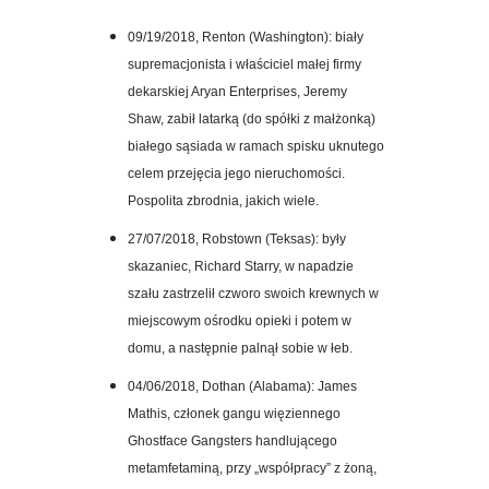
09/19/2018, Renton (Washington): biały
supremacjonista i właściciel małej firmy
dekarskiej Aryan Enterprises,
Jeremy
Shaw,
zabił latarką (do spółki z małżonką)
białego sąsiada w ramach spisku uknutego
celem przejęcia jego nieruchomości.
Pospolita zbrodnia, jakich wiele.
27/07/2018, Robstown (Teksas): były
skazaniec, Richard Starry, w napadzie
szału zastrzelił czworo swoich krewnych w
miejscowym ośrodku opieki i potem w
domu, a następnie palnął sobie w łeb.
04/06/2018, Dothan (Alabama): James
Mathis, członek gangu więziennego
Ghostface Gangsters handlującego
metamfetaminą, przy „współpracy” z żoną,