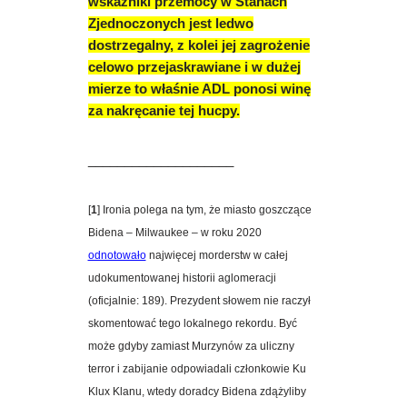
wskaźniki przemocy w Stanach
Zjednoczonych jest ledwo
dostrzegalny, z kolei jej zagrożenie
celowo przejaskrawiane i w dużej
mierze to właśnie ADL ponosi winę
za nakręcanie tej hucpy.
____________________
[
1
] Ironia polega na tym, że miasto goszczące
Bidena – Milwaukee – w roku 2020
odnotowało
najwięcej morderstw w całej
udokumentowanej historii aglomeracji
(oficjalnie: 189). Prezydent słowem nie raczył
skomentować tego lokalnego rekordu. Być
może gdyby zamiast Murzynów za uliczny
terror i zabijanie odpowiadali członkowie Ku
Klux Klanu, wtedy doradcy Bidena zdążyliby