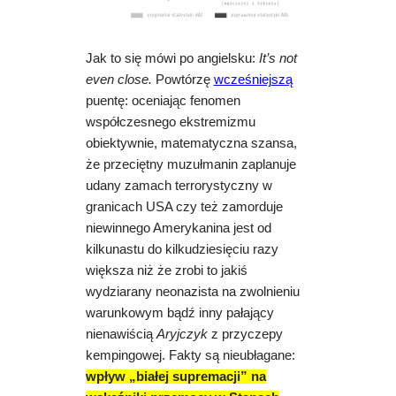
Jak to się mówi po angielsku:
It’s not
even close.
Powtórzę
wcześniejszą
puentę: oceniając fenomen
współczesnego ekstremizmu
obiektywnie, matematyczna szansa,
że przeciętny muzułmanin zaplanuje
udany zamach terrorystyczny w
granicach USA czy też zamorduje
niewinnego Amerykanina jest od
kilkunastu do kilkudziesięciu razy
większa niż że zrobi to jakiś
wydziarany neonazista na zwolnieniu
warunkowym bądź inny pałający
nienawiścią
Aryjczyk
z przyczepy
kempingowej. Fakty są nieubłagane:
wpływ „białej supremacji” na