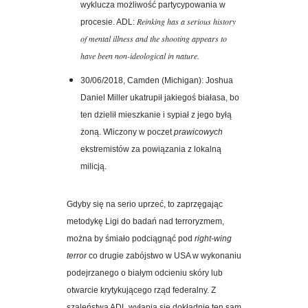
wyklucza możliwość partycypowania w
Reinking has a serious history
procesie. ADL:
of
mental illness and the shooting appears to
have been non-ideological in nature.
30/06/2018,
Camden
(Michigan): Joshua
Daniel Miller ukatrupił jakiegoś białasa, bo
ten dzielił mieszkanie i sypiał z jego byłą
żoną. Wliczony w poczet
prawicowych
ekstremistów za powiązania z lokalną
milicją.
Gdyby się na serio uprzeć, to zaprzęgając
metodykę Ligi do badań nad terroryzmem,
można by śmiało podciągnąć pod
right-wing
terror
co drugie zabójstwo w USA
w wykonaniu
podejrzanego o białym odcieniu skóry lub
otwarcie krytykującego rząd federalny. Z
szaleństwa ADL wyłania się dokładnie ten
sam