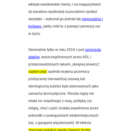
wklejał rasistowskie memy, i na magazynkach
do karabinu wyskrobał scyzorykiem symbol
swastyki – wykonał go jednak tak
nieporadnie i
koślawo
, jakby robił to z pamięci pierwszy raz
w życiu.
Generalnie tylko w roku 2018 z puli
szesnastu
ataków
,
wyszczególnionych przez ADL i
przeprowadzonych rękami „skrajnej prawicy”,
raptem pięć
spełniło kryteria przemocy
podsycanej nienawiścią rasową lub
ideologiczną tudzież było planowanych jako
zamachy terrorystyczne. Reszta nigdy nie
miała nic wspólnego z rasą, polityką czy
religią, choć część została popełniona przez
jednostki o powiązaniach ekstremistycznych
(np. z gangami więziennymi). W efekcie
znacznej redukcji uległa również liczba