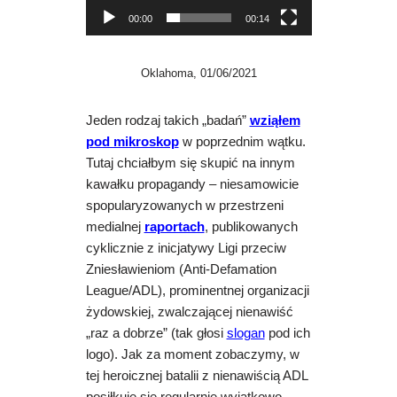
a
00:00
00:14
r
z
a
Oklahoma, 01/06/2021
c
z
Jeden rodzaj takich „badań”
wziąłem
v
pod mikroskop
w poprzednim wątku.
i
Tutaj chciałbym się skupić na innym
d
kawałku propagandy – niesamowicie
e
spopularyzowanych w przestrzeni
o
medialnej
raportach
, publikowanych
cyklicznie z inicjatywy Ligi przeciw
Zniesławieniom (Anti-Defamation
League/ADL),
prominentnej organizacji
żydowskiej, zwalczającej nienawiść
„raz a dobrze” (tak głosi
slogan
pod ich
logo). Jak za moment zobaczymy, w
tej heroicznej batalii z nienawiścią ADL
posiłkuje się regularnie wyjątkowo