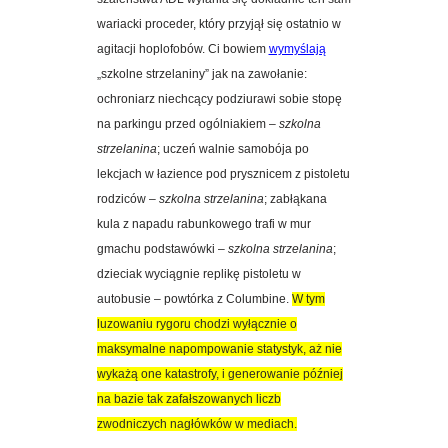
wariacki proceder, który przyjął się ostatnio w
agitacji hoplofobów. Ci bowiem
wymyślają
„szkolne strzelaniny” jak na zawołanie:
ochroniarz niechcący podziurawi sobie stopę
na parkingu przed ogólniakiem –
szkolna
strzelanina
; uczeń walnie samobója po
lekcjach w łazience pod prysznicem z pistoletu
rodziców –
szkolna strzelanina
; zabłąkana
kula z napadu rabunkowego trafi w mur
gmachu podstawówki –
szkolna strzelanina
;
dzieciak wyciągnie replikę pistoletu w
autobusie – powtórka z Columbine.
W tym
luzowaniu rygoru chodzi
wyłącznie o
maksymalne napompowanie statystyk, aż nie
wykażą one katastrofy, i generowanie później
na bazie tak zafałszowanych liczb
zwodniczych nagłówków w mediach.