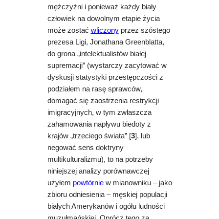
mężczyźni i ponieważ każdy biały
człowiek na dowolnym etapie życia
może zostać
wliczony
przez szóstego
prezesa Ligi, Jonathana Greenblatta,
do grona „intelektualistów białej
supremacji” (wystarczy zacytować w
dyskusji statystyki przestępczości z
podziałem na rasę sprawców,
domagać się zaostrzenia restrykcji
imigracyjnych, w tym zwłaszcza
zahamowania napływu biedoty z
krajów „trzeciego świata” [
3
], lub
negować sens doktryny
multikulturalizmu), to na potrzeby
niniejszej analizy porównawczej
użyłem
powtórnie
w mianowniku – jako
zbioru odniesienia – męskiej populacji
białych Amerykanów i ogółu ludności
muzułmańskiej.
Oprócz tego za