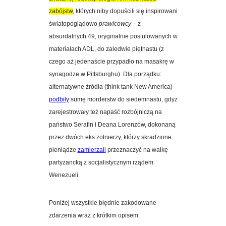
zabójstw
, których niby dopuścili się inspirowani
światopoglądowo
prawicowcy
– z
absurdalnych 49, oryginalnie postulowanych w
materiałach ADL, do zaledwie piętnastu (z
czego aż jedenaście przypadło na masakrę w
synagodze w Pittsburghu). Dla porządku:
alternatywne źródła (think tank New America)
podbiły
sumę morderstw do siedemnastu, gdyż
zarejestrowały też napaść rozbójniczą na
państwo Serafin i Deana Lorenzów, dokonaną
przez dwóch eks żołnierzy, którzy skradzione
pieniądze
zamierzali
przeznaczyć na walkę
partyzancką z socjalistycznym rządem
Wenezueli.
Poniżej wszystkie błędnie zakodowane
zdarzenia wraz z krótkim opisem: