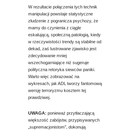
W rezultacie połączenia tych technik
manipulacji powstaje statystyczne
złudzenie z pogranicza psychozy, że
mamy do czynienia z ciągle
eskalującą, społeczną patologią, kiedy
w rzeczywistości trendy są stabilne od
dekad, zaś lustrowane zjawisko jest
zdecydowanie mniej
wszechogarniające niż sugeruje
polityczna retoryka siewców paniki.
Warto więc zobrazować na
wykresach, jak ADL tworzy fantomową
wersję terroryzmu kosztem tej
prawdziwej.
UWAGA:
p
onieważ przytłaczającą
większość zabójstw, przypisywanych
„supremacjonistom”, dokonują