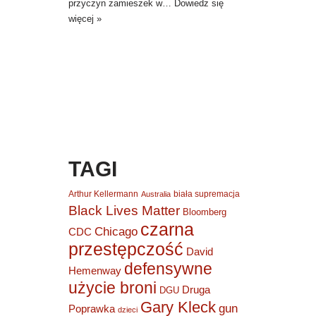
przyczyn zamieszek w…
Dowiedz się
więcej »
TAGI
Arthur Kellermann
biała supremacja
Australia
Black Lives Matter
Bloomberg
czarna
Chicago
CDC
przestępczość
David
defensywne
Hemenway
użycie broni
Druga
DGU
Gary Kleck
gun
Poprawka
dzieci