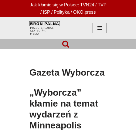
Jak kłamie się w Polsce:
TVN24
/
TVP
/
ISP
/
Polityka
/
OKO.press
Przejdź
do
treści
Gazeta Wyborcza
„Wyborcza”
kłamie na temat
wydarzeń z
Minneapolis