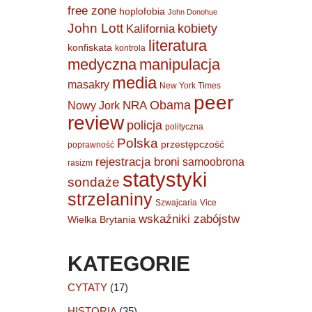
free zone
hoplofobia
John Donohue
John Lott
kobiety
Kalifornia
literatura
konfiskata
kontrola
medyczna
manipulacja
media
masakry
New York Times
peer
Obama
NRA
Nowy Jork
review
policja
polityczna
Polska
przestępczość
poprawność
rejestracja broni
samoobrona
rasizm
statystyki
sondaże
strzelaniny
Szwajcaria
Vice
wskaźniki zabójstw
Wielka Brytania
KATEGORIE
CYTATY
(17)
HISTORIA
(35)