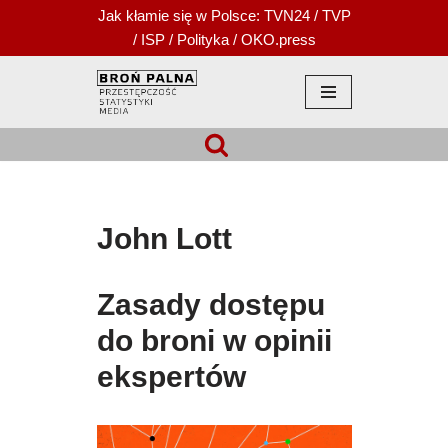
Jak kłamie się w Polsce:
TVN24
/
TVP
/
ISP
/
Polityka
/
OKO.press
Przejdź
do
treści
John Lott
Zasady dostępu
do broni w opinii
ekspertów