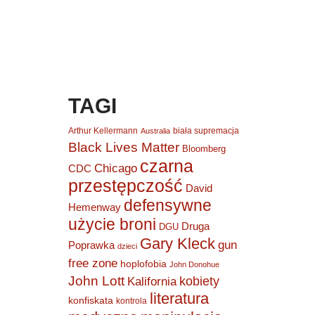
TAGI
Arthur Kellermann
biała supremacja
Australia
Black Lives Matter
Bloomberg
czarna
Chicago
CDC
przestępczość
David
defensywne
Hemenway
użycie broni
Druga
DGU
Gary Kleck
gun
Poprawka
dzieci
free zone
hoplofobia
John Donohue
John Lott
kobiety
Kalifornia
literatura
konfiskata
kontrola