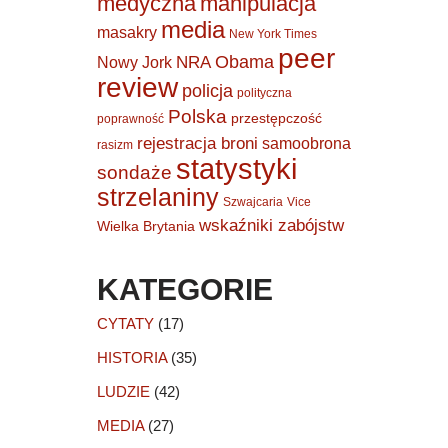
medyczna
manipulacja
media
masakry
New York Times
peer
Obama
NRA
Nowy Jork
review
policja
polityczna
Polska
przestępczość
poprawność
rejestracja broni
samoobrona
rasizm
statystyki
sondaże
strzelaniny
Szwajcaria
Vice
wskaźniki zabójstw
Wielka Brytania
KATEGORIE
CYTATY
(17)
HISTORIA
(35)
LUDZIE
(42)
MEDIA
(27)