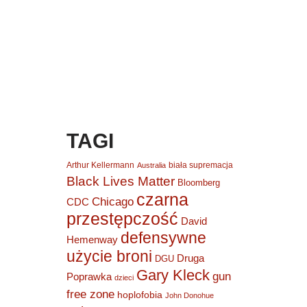
TAGI
Arthur Kellermann
biała supremacja
Australia
Black Lives Matter
Bloomberg
czarna
Chicago
CDC
przestępczość
David
defensywne
Hemenway
użycie broni
Druga
DGU
Gary Kleck
gun
Poprawka
dzieci
free zone
hoplofobia
John Donohue