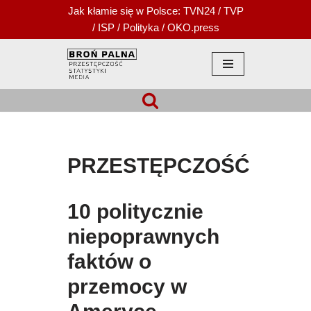
Jak kłamie się w Polsce:
TVN24
/
TVP
/
ISP
/
Polityka
/
OKO.press
Przejdź
do
treści
PRZESTĘPCZOŚĆ
10 politycznie
niepoprawnych
faktów o
przemocy w