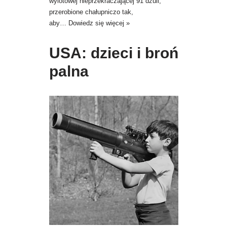
wylotowej nieprzekraczającej 91 dżuli,
przerobione chałupniczo tak,
aby…
Dowiedz się więcej »
USA: dzieci i broń
palna