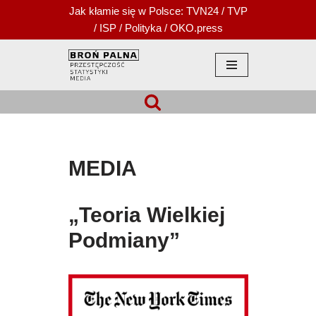
Jak kłamie się w Polsce:
TVN24
/
TVP
/
ISP
/
Polityka
/
OKO.press
Przejdź
do
treści
MEDIA
„Teoria Wielkiej
Podmiany”