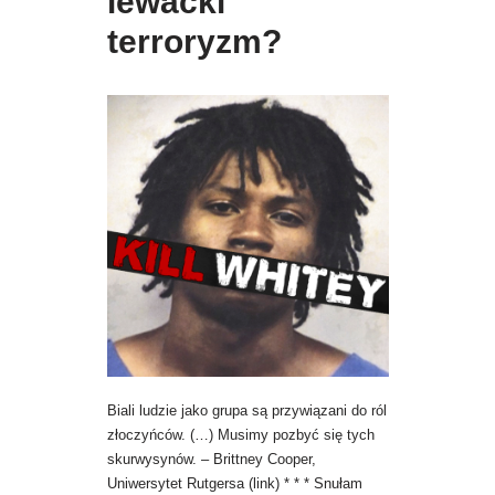
lewacki
terroryzm?
Biali ludzie jako grupa są przywiązani do ról
złoczyńców. (…) Musimy pozbyć się tych
skurwysynów. – Brittney Cooper,
Uniwersytet Rutgersa (link) * * * Snułam