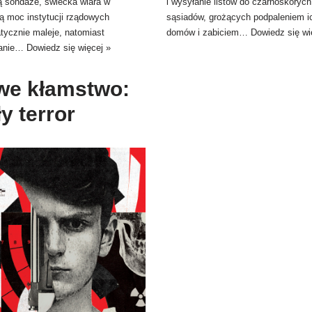
ą sondaże, świecka wiara w
i wysyłanie listów do czarnoskórych
ą moc instytucji rządowych
sąsiadów, grożących podpaleniem i
tycznie maleje, natomiast
domów i zabiciem…
Dowiedz się wi
nanie…
Dowiedz się więcej »
we kłamstwo:
ły terror