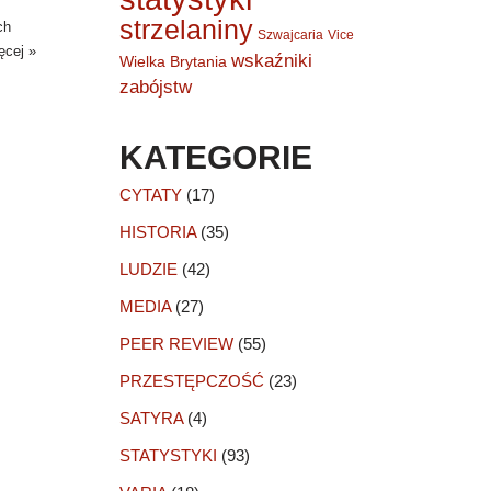
strzelaniny
ch
Szwajcaria
Vice
ęcej »
wskaźniki
Wielka Brytania
zabójstw
KATEGORIE
CYTATY
(17)
HISTORIA
(35)
LUDZIE
(42)
MEDIA
(27)
PEER REVIEW
(55)
PRZESTĘPCZOŚĆ
(23)
SATYRA
(4)
STATYSTYKI
(93)