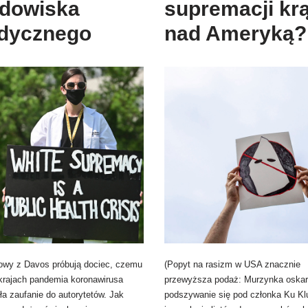
odowiska
supremacji kr
dycznego
nad Ameryką?
łowy z Davos próbują dociec, czemu
(Popyt na rasizm w USA znacznie
 krajach pandemia koronawirusa
przewyższa podaż: Murzynka oskar
a zaufanie do autorytetów. Jak
podszywanie się pod członka Ku Kl