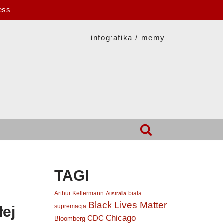
ess
infografika / memy
TAGI
Arthur Kellermann
biała
Australia
Black Lives Matter
supremacja
łej
Chicago
CDC
Bloomberg