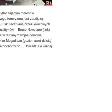
zytłaczającym rozroście
wego terroryzmu jest zabójczą
ą, uskutecznianą przez lewicowych
nalityków. – Bruce Newsome (link)
a w targanym wojną domową,
kim Mogadiszu (gdzie nawet dzisiaj
nie dochodzi do…
Dowiedz się więcej