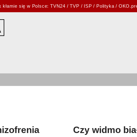
k kłamie się w Polsce:
TVN24
/
TVP
/
ISP
/
Polityka
/
OKO.pr
izofrenia
Czy widmo bia