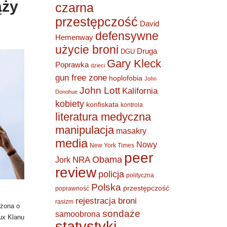
ąży
czarna
przestępczość
David
defensywne
Hemenway
użycie broni
Druga
DGU
Gary Kleck
Poprawka
dzieci
gun free zone
hoplofobia
John
John Lott
Kalifornia
Donohue
kobiety
konfiskata
kontrola
literatura medyczna
manipulacja
masakry
media
Nowy
New York Times
peer
Obama
NRA
Jork
review
policja
polityczna
Polska
przestępczość
poprawność
rejestracja broni
rasizm
żona o
sondaże
samoobrona
ux Klanu
statystyki