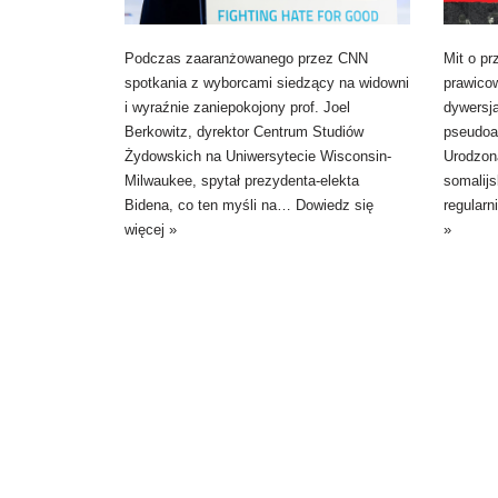
Podczas zaaranżowanego przez CNN
Mit o pr
spotkania z wyborcami siedzący na widowni
prawico
i wyraźnie zaniepokojony prof. Joel
dywersj
Berkowitz, dyrektor Centrum Studiów
pseudoa
Żydowskich na Uniwersytecie Wisconsin-
Urodzon
Milwaukee, spytał prezydenta-elekta
somalijs
Bidena, co ten myśli na…
Dowiedz się
regular
więcej »
»