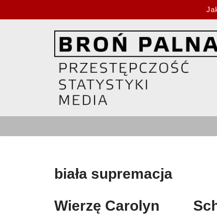
Ja
Przejdź
do
treści
biała supremacja
Wierzę Carolyn
Sch