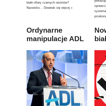
pokazuj
białe ofiary czarnych rasistów?
sprawcz
Nazwisko…
Dowiedz się więcej »
systema
przeko
Ordynarne
No
manipulacje ADL
bia