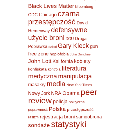
Black Lives Matter
Bloomberg
czarna
Chicago
CDC
przestępczość
David
defensywne
Hemenway
użycie broni
Druga
DGU
Gary Kleck
gun
Poprawka
dzieci
free zone
hoplofobia
John Donohue
John Lott
kobiety
Kalifornia
literatura
konfiskata
kontrola
medyczna
manipulacja
media
masakry
New York Times
peer
Obama
NRA
Nowy Jork
review
policja
polityczna
Polska
przestępczość
poprawność
rejestracja broni
samoobrona
rasizm
statystyki
sondaże