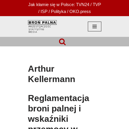
Jak kłamie się w Polsce:
TVN24
/
TVP
/
ISP
/
Polityka
/
OKO.press
Przejdź
do
treści
Arthur
Kellermann
Reglamentacja
broni palnej i
wskaźniki