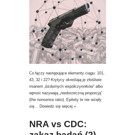
Co łączy następujące elementy ciągu: 101,
43, 32 i 22? Krytycy określają je złośliwie
mianem „bzdurnych współczynników” albo
wprost nazywają „niedorzeczną proporcją”
(the nonsense ratio). Epitety te nie wzięły
się…
Dowiedz się więcej »
NRA vs CDC:
zakaz badań (2)