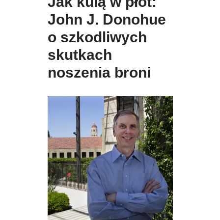
Jak kulą w płot:
John J. Donohue
o szkodliwych
skutkach
noszenia broni