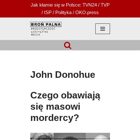
Jak kłamie się w Polsce:
TVN24
/
TVP
/
ISP
/
Polityka
/
OKO.press
Przejdź
do
treści
John Donohue
Czego obawiają
się masowi
mordercy?