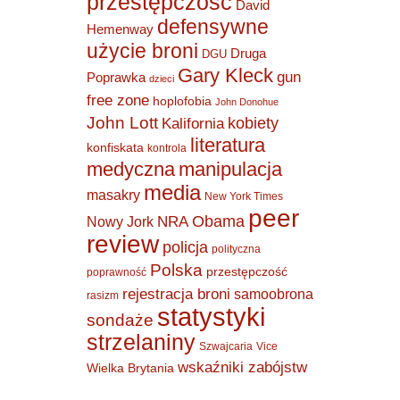
przestępczość
David
defensywne
Hemenway
użycie broni
Druga
DGU
Gary Kleck
gun
Poprawka
dzieci
free zone
hoplofobia
John Donohue
John Lott
kobiety
Kalifornia
literatura
konfiskata
kontrola
medyczna
manipulacja
media
masakry
New York Times
peer
Obama
NRA
Nowy Jork
review
policja
polityczna
Polska
przestępczość
poprawność
rejestracja broni
samoobrona
rasizm
statystyki
sondaże
strzelaniny
Szwajcaria
Vice
wskaźniki zabójstw
Wielka Brytania