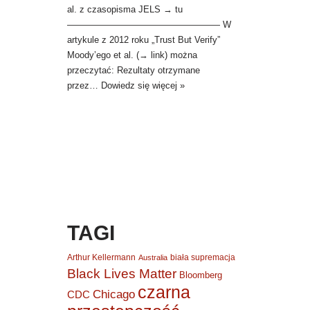
al. z czasopisma JELS → tu
————————————————— W
artykule z 2012 roku „Trust But Verify”
Moody’ego et al. (→ link) można
przeczytać: Rezultaty otrzymane
przez…
Dowiedz się więcej »
TAGI
Arthur Kellermann
biała supremacja
Australia
Black Lives Matter
Bloomberg
czarna
Chicago
CDC