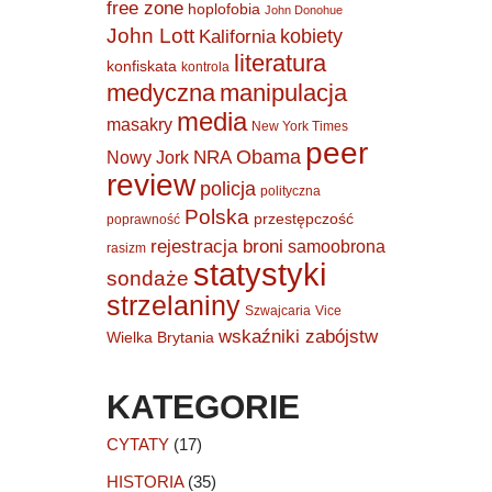
free zone
hoplofobia
John Donohue
John Lott
kobiety
Kalifornia
literatura
konfiskata
kontrola
medyczna
manipulacja
media
masakry
New York Times
peer
Obama
NRA
Nowy Jork
review
policja
polityczna
Polska
przestępczość
poprawność
rejestracja broni
samoobrona
rasizm
statystyki
sondaże
strzelaniny
Szwajcaria
Vice
wskaźniki zabójstw
Wielka Brytania
KATEGORIE
CYTATY
(17)
HISTORIA
(35)