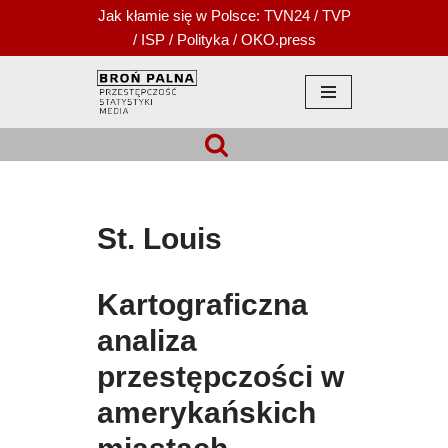
Jak kłamie się w Polsce:
TVN24
/
TVP
/
ISP
/
Polityka
/
OKO.press
Przejdź
do
treści
St. Louis
Kartograficzna
analiza
przestępczości w
amerykańskich