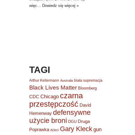
więc…
Dowiedz się więcej »
TAGI
Arthur Kellermann
biała supremacja
Australia
Black Lives Matter
Bloomberg
czarna
Chicago
CDC
przestępczość
David
defensywne
Hemenway
użycie broni
Druga
DGU
Gary Kleck
gun
Poprawka
dzieci