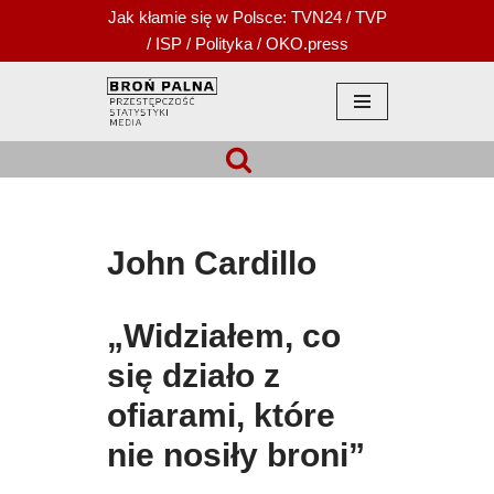
Jak kłamie się w Polsce:
TVN24
/
TVP
/
ISP
/
Polityka
/
OKO.press
Przejdź
do
treści
John Cardillo
„Widziałem, co
się działo z
ofiarami, które
nie nosiły broni”