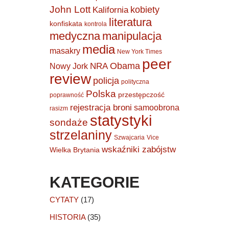
John Lott
kobiety
Kalifornia
literatura
konfiskata
kontrola
medyczna
manipulacja
media
masakry
New York Times
peer
Obama
NRA
Nowy Jork
review
policja
polityczna
Polska
przestępczość
poprawność
rejestracja broni
samoobrona
rasizm
statystyki
sondaże
strzelaniny
Szwajcaria
Vice
wskaźniki zabójstw
Wielka Brytania
KATEGORIE
CYTATY
(17)
HISTORIA
(35)