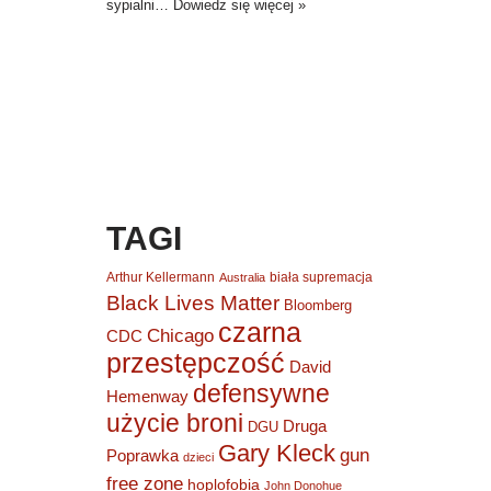
sypialni…
Dowiedz się więcej »
TAGI
Arthur Kellermann
biała supremacja
Australia
Black Lives Matter
Bloomberg
czarna
Chicago
CDC
przestępczość
David
defensywne
Hemenway
użycie broni
Druga
DGU
Gary Kleck
gun
Poprawka
dzieci
free zone
hoplofobia
John Donohue